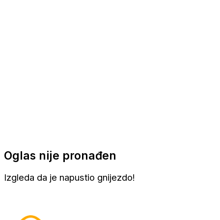
Apartmani
Sobe
Kuće za odmor
Aranžmani
Oglas nije pronađen
Izgleda da je napustio gnijezdo!