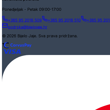
Ponedjeljak - Petak 09:00-17:00
+385 95 2018 509
+385 95 2018 510
+385 95 201
podrska@bijelojaje.hr
© 2026 Bijelo Jaje. Sva prava pridržana.