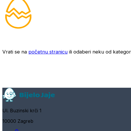
Vrati se na
početnu stranicu
ili odaberi neku od kategori
Ul. Buzinski krči 1
10000 Zagreb