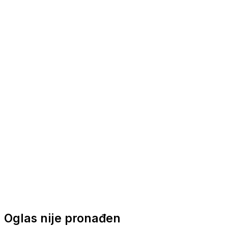
Nautička oprema
Brodski motori
Turizam
Apartmani
Sobe
Kuće za odmor
Aranžmani
Oglas nije pronađen