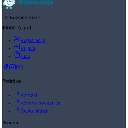
Ul. Buzinski krči 1
10000 Zagreb
Registracija
Prijava
Blog
Podrška
Kontakt
Korisne poveznice
Česta pitanja
Pravno