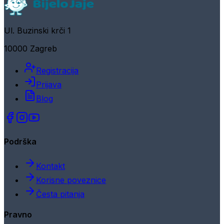
Ul. Buzinski krči 1
10000 Zagreb
Registracija
Prijava
Blog
Podrška
Kontakt
Korisne poveznice
Česta pitanja
Pravno