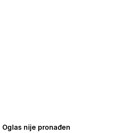
Nautička oprema
Brodski motori
Turizam
Apartmani
Sobe
Kuće za odmor
Aranžmani
Oglas nije pronađen