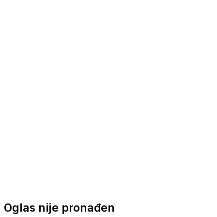
Nautička oprema
Brodski motori
Turizam
Apartmani
Sobe
Kuće za odmor
Aranžmani
Oglas nije pronađen