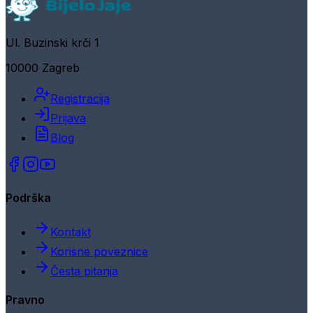
Ul. Buzinski krči 1
10000 Zagreb
Registracija
Prijava
Blog
Podrška
Kontakt
Korisne poveznice
Česta pitanja
Pravno