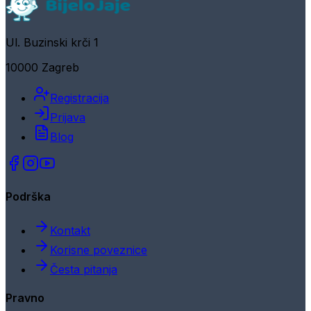
Ul. Buzinski krči 1
10000 Zagreb
Registracija
Prijava
Blog
Podrška
Kontakt
Korisne poveznice
Česta pitanja
Pravno