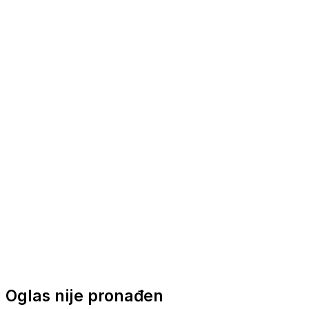
Nautička oprema
Brodski motori
Turizam
Apartmani
Sobe
Kuće za odmor
Aranžmani
Oglas nije pronađen