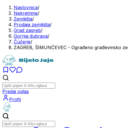
Naslovnica
/
Nekretnine
/
Zemljišta
/
Prodaja zemljišta
/
Grad zagreb
/
Gornja dubrava
/
Čučerje
/
ZAGREB, ŠIMUNČEVEC - Ograđeno građevinsko zemlj
Predaj oglas
Profil