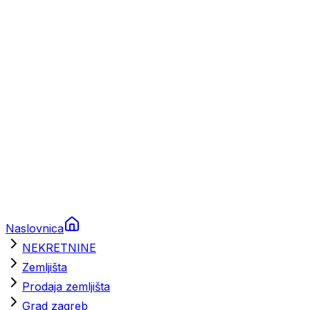
Prikolice za plovila
Brodski rezervni dijelovi
Nautička oprema
Brodski motori
Turizam
Apartmani
Sobe
Kuće za odmor
Aranžmani
Naslovnica
NEKRETNINE
Zemljišta
Prodaja zemljišta
Grad zagreb