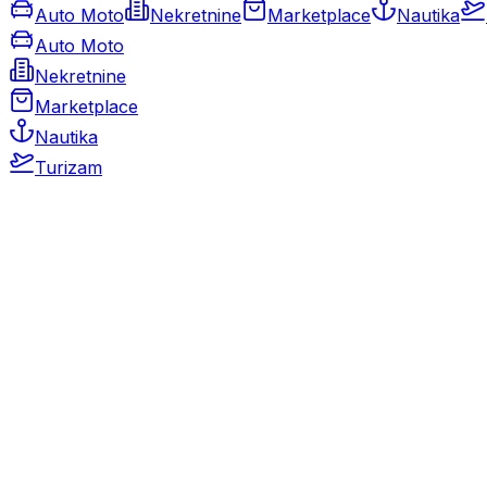
Auto Moto
Nekretnine
Marketplace
Nautika
Auto Moto
Nekretnine
Marketplace
Nautika
Turizam
Auto Moto
Rabljeni automobili
Novi automobili
Motocikli / motori
Gospodarska vozila
Rezervni dijelovi i oprema
Kamperi i kamp prikolice
Oldtimeri