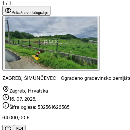
1
/
1
Prikaži sve fotografije
ZAGREB, ŠIMUNČEVEC - Ograđeno građevinsko zemljište 
Zagreb, Hrvatska
16. 07. 2026.
Šifra oglasa:
532561626585
64.000,00 €