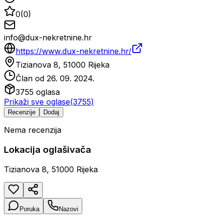
0
(
0
)
info@dux-nekretnine.hr
https://www.dux-nekretnine.hr/
Tizianova 8, 51000 Rijeka
Član od
26. 09. 2024.
3755
oglasa
Prikaži sve oglase
(
3755
)
Recenzije
Dodaj
Nema recenzija
Lokacija oglašivača
Tizianova 8, 51000 Rijeka
Poruka
Nazovi