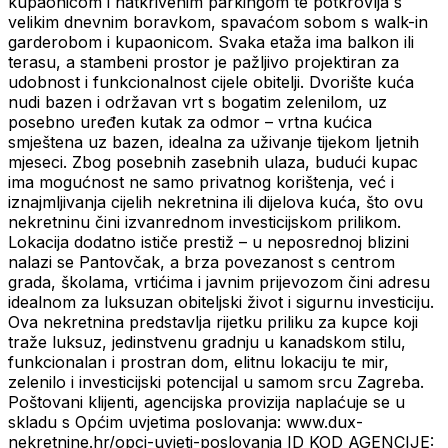
kupaonicom i natkrivenim parkingom te potkrovlja s
velikim dnevnim boravkom, spavaćom sobom s walk-in
garderobom i kupaonicom. Svaka etaža ima balkon ili
terasu, a stambeni prostor je pažljivo projektiran za
udobnost i funkcionalnost cijele obitelji. Dvorište kuća
nudi bazen i održavan vrt s bogatim zelenilom, uz
posebno uređen kutak za odmor – vrtna kućica
smještena uz bazen, idealna za uživanje tijekom ljetnih
mjeseci. Zbog posebnih zasebnih ulaza, budući kupac
ima mogućnost ne samo privatnog korištenja, već i
iznajmljivanja cijelih nekretnina ili dijelova kuća, što ovu
nekretninu čini izvanrednom investicijskom prilikom.
Lokacija dodatno ističe prestiž – u neposrednoj blizini
nalazi se Pantovčak, a brza povezanost s centrom
grada, školama, vrtićima i javnim prijevozom čini adresu
idealnom za luksuzan obiteljski život i sigurnu investiciju.
Ova nekretnina predstavlja rijetku priliku za kupce koji
traže luksuz, jedinstvenu gradnju u kanadskom stilu,
funkcionalan i prostran dom, elitnu lokaciju te mir,
zelenilo i investicijski potencijal u samom srcu Zagreba.
Poštovani klijenti, agencijska provizija naplaćuje se u
skladu s Općim uvjetima poslovanja: www.dux-
nekretnine.hr/opci-uvjeti-poslovanja ID KOD AGENCIJE: