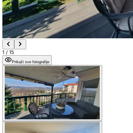
1
/
15
Prikaži sve fotografije