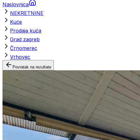
Naslovnica
NEKRETNINE
Kuće
Prodaja kuća
Grad zagreb
Črnomerec
Vrhovec
Povratak na rezultate