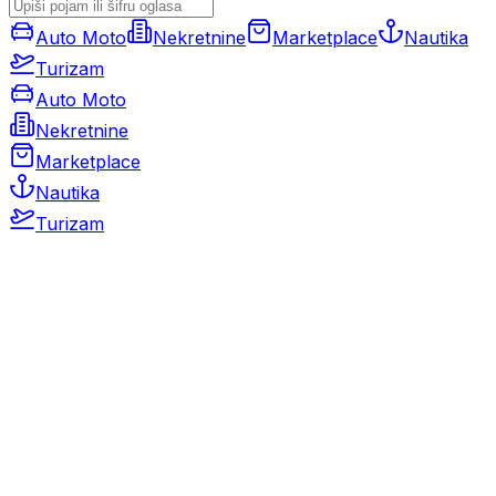
Auto Moto
Nekretnine
Marketplace
Nautika
Turizam
Auto Moto
Nekretnine
Marketplace
Nautika
Turizam
Auto Moto
Rabljeni automobili
Novi automobili
Motocikli / motori
Gospodarska vozila
Rezervni dijelovi i oprema
Kamperi i kamp prikolice