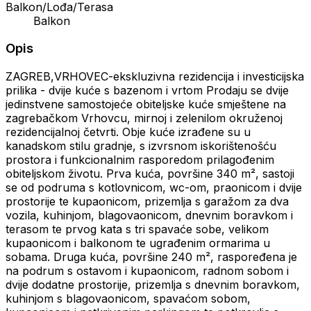
Balkon/Lođa/Terasa
Balkon
Opis
ZAGREB,VRHOVEC-ekskluzivna rezidencija i investicijska
prilika - dvije kuće s bazenom i vrtom Prodaju se dvije
jedinstvene samostojeće obiteljske kuće smještene na
zagrebačkom Vrhovcu, mirnoj i zelenilom okruženoj
rezidencijalnoj četvrti. Obje kuće izrađene su u
kanadskom stilu gradnje, s izvrsnom iskorištenošću
prostora i funkcionalnim rasporedom prilagođenim
obiteljskom životu. Prva kuća, površine 340 m², sastoji
se od podruma s kotlovnicom, wc-om, praonicom i dvije
prostorije te kupaonicom, prizemlja s garažom za dva
vozila, kuhinjom, blagovaonicom, dnevnim boravkom i
terasom te prvog kata s tri spavaće sobe, velikom
kupaonicom i balkonom te ugrađenim ormarima u
sobama. Druga kuća, površine 240 m², raspoređena je
na podrum s ostavom i kupaonicom, radnom sobom i
dvije dodatne prostorije, prizemlja s dnevnim boravkom,
kuhinjom s blagovaonicom, spavaćom sobom,