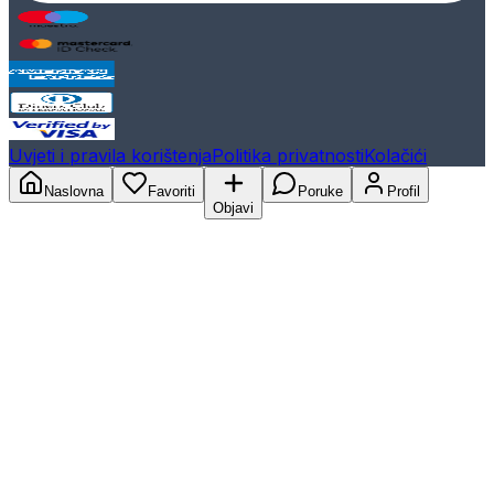
Uvjeti i pravila korištenja
Politika privatnosti
Kolačići
Naslovna
Favoriti
Poruke
Profil
Objavi