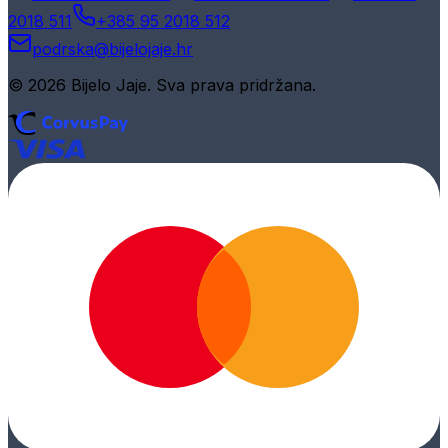
2018 511
+385 95 2018 512
podrska@bijelojaje.hr
© 2026 Bijelo Jaje. Sva prava pridržana.