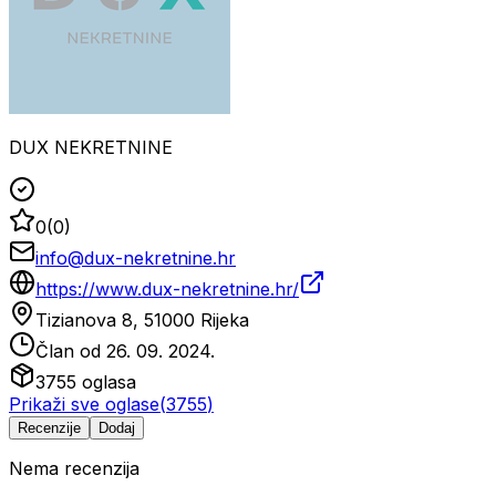
DUX NEKRETNINE
0
(
0
)
info@dux-nekretnine.hr
https://www.dux-nekretnine.hr/
Tizianova 8, 51000 Rijeka
Član od
26. 09. 2024.
3755
oglasa
Prikaži sve oglase
(
3755
)
Recenzije
Dodaj
Nema recenzija