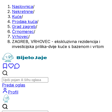
Naslovnica
/
Nekretnine
/
Kuće
/
Prodaja kuća
/
Grad zagreb
/
Črnomerec
/
Vrhovec
/
ZAGREB, VRHOVEC - ekskluzivna rezidencija i
investicijska prilika-dvije kuće s bazenom i vrtom
Predaj oglas
Profil