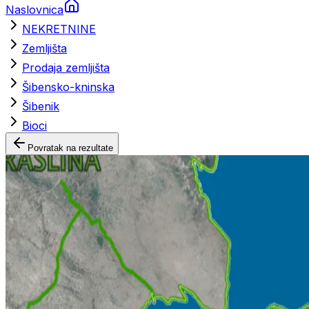
Naslovnica
NEKRETNINE
Zemljišta
Prodaja zemljišta
Šibensko-kninska
Šibenik
Bioci
Povratak na rezultate