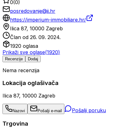
0
(
0
)
posredovanje@ii.hr
https://imperium-immobiliare.hr/
Ilica 87, 10000 Zagreb
Član od
26. 09. 2024.
1920
oglasa
Prikaži sve oglase
(
1920
)
Recenzije
Dodaj
Nema recenzija
Lokacija oglašivača
Ilica 87, 10000 Zagreb
Pošalji poruku
Nazovi
Pošalji e-mail
Trgovina