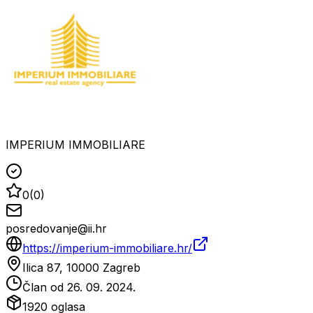
IMPERIUM IMMOBILIARE
0
(
0
)
posredovanje@ii.hr
https://imperium-immobiliare.hr/
Ilica 87, 10000 Zagreb
Član od
26. 09. 2024.
1920
oglasa