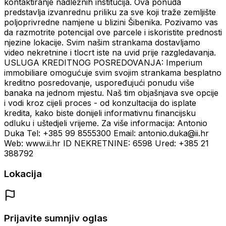
kontaktiranje nadležnih institucija. Ova ponuda
predstavlja izvanrednu priliku za sve koji traže zemljište
poljoprivredne namjene u blizini Šibenika. Pozivamo vas
da razmotrite potencijal ove parcele i iskoristite prednosti
njezine lokacije. Svim našim strankama dostavljamo
video nekretnine i tlocrt iste na uvid prije razgledavanja.
USLUGA KREDITNOG POSREDOVANJA: Imperium
immobiliare omogućuje svim svojim strankama besplatno
kreditno posredovanje, uspoređujući ponudu više
banaka na jednom mjestu. Naš tim objašnjava sve opcije
i vodi kroz cijeli proces - od konzultacija do isplate
kredita, kako biste donijeli informativnu financijsku
odluku i uštedjeli vrijeme. Za više informacija: Antonio
Duka Tel: +385 99 8555300 Email: antonio.duka@ii.hr
Web: www.ii.hr ID NEKRETNINE: 6598 Ured: +385 21
388792
Lokacija
Prijavite sumnjiv oglas