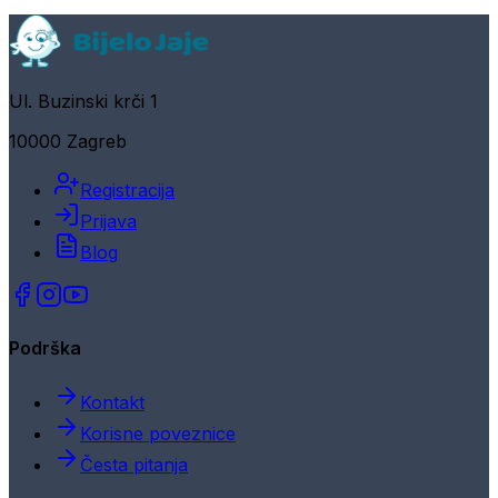
Ul. Buzinski krči 1
10000 Zagreb
Registracija
Prijava
Blog
Podrška
Kontakt
Korisne poveznice
Česta pitanja