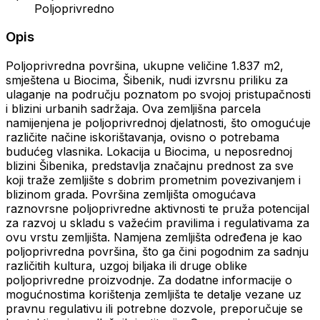
Poljoprivredno
Opis
Poljoprivredna površina, ukupne veličine 1.837 m2,
smještena u Biocima, Šibenik, nudi izvrsnu priliku za
ulaganje na području poznatom po svojoj pristupačnosti
i blizini urbanih sadržaja. Ova zemljišna parcela
namijenjena je poljoprivrednoj djelatnosti, što omogućuje
različite načine iskorištavanja, ovisno o potrebama
budućeg vlasnika. Lokacija u Biocima, u neposrednoj
blizini Šibenika, predstavlja značajnu prednost za sve
koji traže zemljište s dobrim prometnim povezivanjem i
blizinom grada. Površina zemljišta omogućava
raznovrsne poljoprivredne aktivnosti te pruža potencijal
za razvoj u skladu s važećim pravilima i regulativama za
ovu vrstu zemljišta. Namjena zemljišta određena je kao
poljoprivredna površina, što ga čini pogodnim za sadnju
različitih kultura, uzgoj biljaka ili druge oblike
poljoprivredne proizvodnje. Za dodatne informacije o
mogućnostima korištenja zemljišta te detalje vezane uz
pravnu regulativu ili potrebne dozvole, preporučuje se