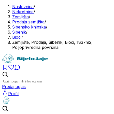
Naslovnica
/
Nekretnine
/
Zemljišta
/
Prodaja zemljišta
/
Šibensko kninska
/
Šibenik
/
Bioci
/
Zemljište, Prodaja, Šibenik, Bioci, 1837m2,
Poljoprivredna površina
Predaj oglas
Profil