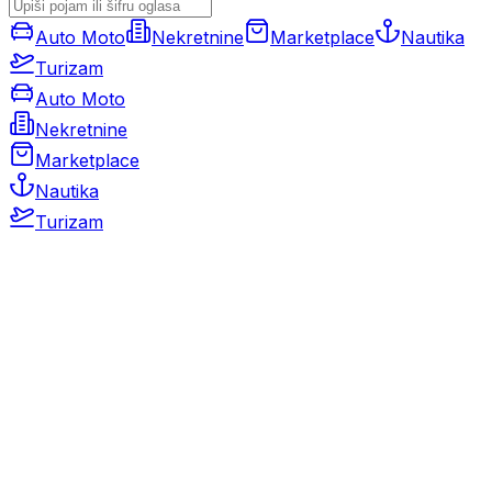
Auto Moto
Nekretnine
Marketplace
Nautika
Turizam
Auto Moto
Nekretnine
Marketplace
Nautika
Turizam
Auto Moto
Rabljeni automobili
Novi automobili
Motocikli / motori
Gospodarska vozila
Rezervni dijelovi i oprema
Kamperi i kamp prikolice