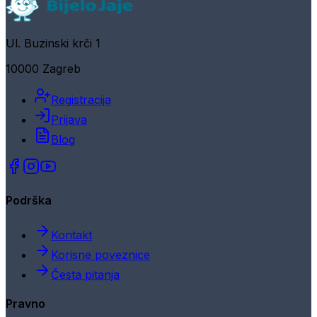
Ul. Buzinski krči 1
10000 Zagreb
Registracija
Prijava
Blog
Podrška
Kontakt
Korisne poveznice
Česta pitanja
Pravno