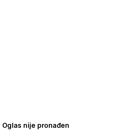
Nautička oprema
Brodski motori
Turizam
Apartmani
Sobe
Kuće za odmor
Aranžmani
Oglas nije pronađen