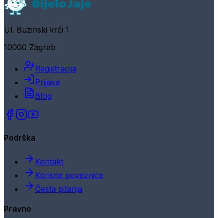
Ul. Buzinski krči 1
10000 Zagreb
Registracija
Prijava
Blog
Podrška
Kontakt
Korisne poveznice
Česta pitanja
Pravno