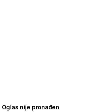
Nautička oprema
Brodski motori
Turizam
Apartmani
Sobe
Kuće za odmor
Aranžmani
Oglas nije pronađen