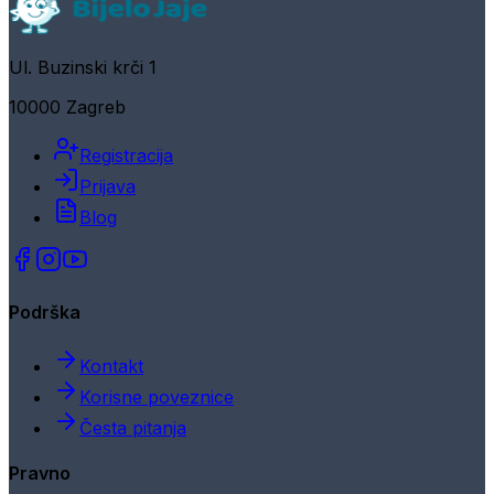
Ul. Buzinski krči 1
10000 Zagreb
Registracija
Prijava
Blog
Podrška
Kontakt
Korisne poveznice
Česta pitanja
Pravno