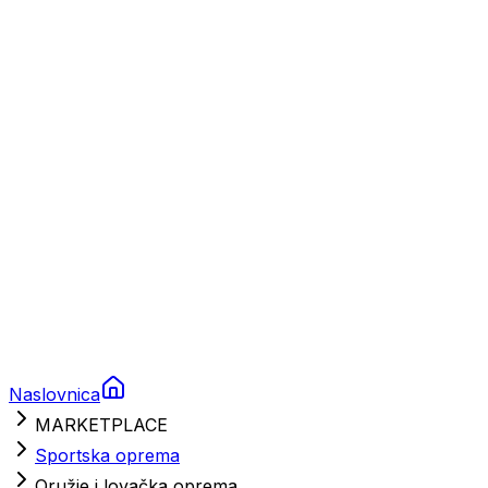
Charter
Prikolice za plovila
Brodski rezervni dijelovi
Nautička oprema
Brodski motori
Turizam
Apartmani
Sobe
Kuće za odmor
Aranžmani
Naslovnica
MARKETPLACE
Sportska oprema
Oružje i lovačka oprema