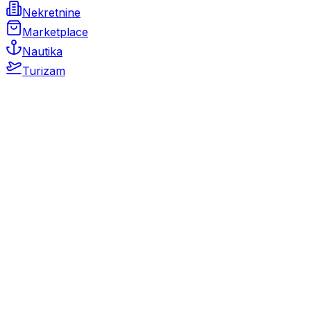
Nekretnine
Marketplace
Nautika
Turizam
Auto Moto
Rabljeni automobili
Novi automobili
Motocikli / motori
Gospodarska vozila
Rezervni dijelovi i oprema
Kamperi i kamp prikolice
Oldtimeri
Karambolirani automobili