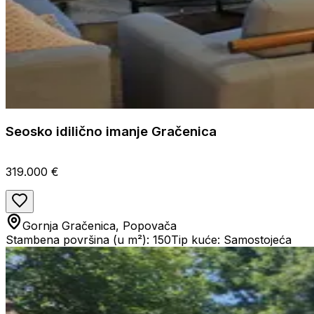
Seosko idilično imanje Gračenica
319.000 €
Gornja Gračenica, Popovača
Stambena površina (u m²): 150
Tip kuće: Samostojeća