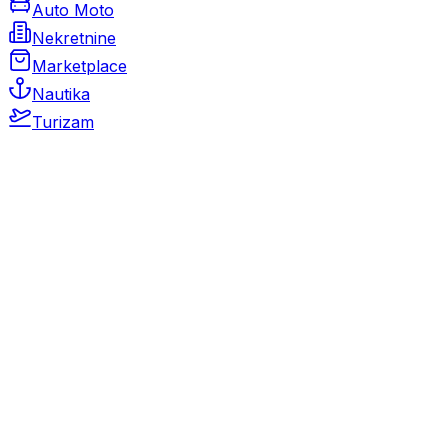
Auto Moto
Nekretnine
Marketplace
Nautika
Turizam
Auto Moto
Rabljeni automobili
Novi automobili
Motocikli / motori
Gospodarska vozila
Rezervni dijelovi i oprema
Kamperi i kamp prikolice
Oldtimeri
Karambolirani automobili