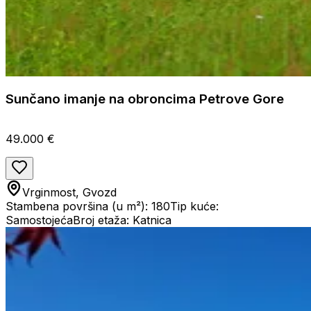
Sunčano imanje na obroncima Petrove Gore
49.000 €
Vrginmost, Gvozd
Stambena površina (u m²): 180
Tip kuće:
Samostojeća
Broj etaža: Katnica