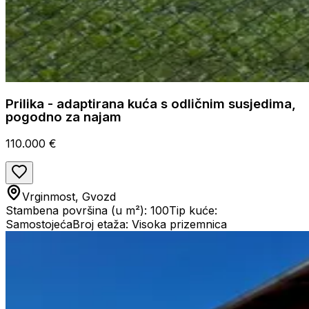
Prilika - adaptirana kuća s odličnim susjedima,
pogodno za najam
110.000 €
Vrginmost, Gvozd
Stambena površina (u m²): 100
Tip kuće:
Samostojeća
Broj etaža: Visoka prizemnica