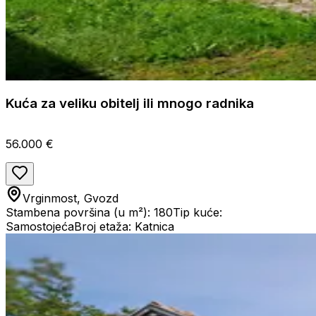
Kuća za veliku obitelj ili mnogo radnika
56.000 €
Vrginmost, Gvozd
Stambena površina (u m²): 180
Tip kuće:
Samostojeća
Broj etaža: Katnica