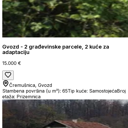
Gvozd - 2 građevinske parcele, 2 kuće za
adaptaciju
15.000 €
Čremušnica, Gvozd
Stambena površina (u m²): 65
Tip kuće: Samostojeća
Broj
etaža: Prizemnica