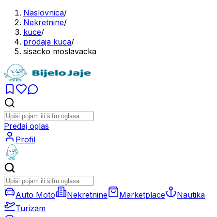
Naslovnica
/
Nekretnine
/
kuce
/
prodaja kuca
/
sisacko moslavacka
Predaj oglas
Profil
Auto Moto
Nekretnine
Marketplace
Nautika
Turizam