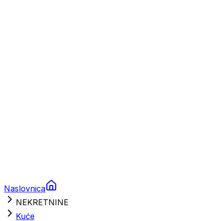
Plovila
Charter
Prikolice za plovila
Brodski rezervni dijelovi
Nautička oprema
Brodski motori
Turizam
Apartmani
Sobe
Kuće za odmor
Aranžmani
Naslovnica
NEKRETNINE
Kuće