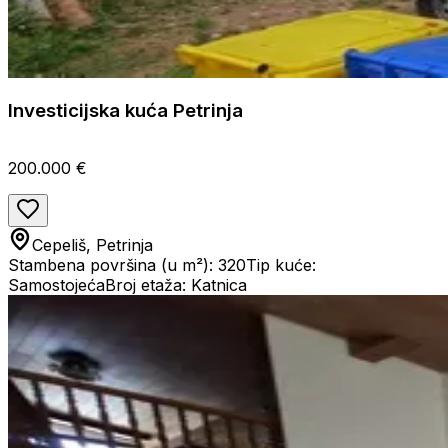
Investicijska kuća Petrinja
200.000 €
Cepeliš, Petrinja
Stambena površina (u m²): 320
Tip kuće:
Samostojeća
Broj etaža: Katnica