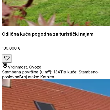
Odlična kuća pogodna za turistički najam
130.000 €
Vrginmost, Gvozd
Stambena površina (u m²): 134
Tip kuće: Stambeno-
poslovna
Broj etaža: Katnica