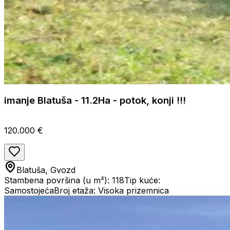
imanje Blatuša - 11.2Ha - potok, konji !!!
120.000 €
Blatuša, Gvozd
Stambena površina (u m²): 118
Tip kuće:
Samostojeća
Broj etaža: Visoka prizemnica