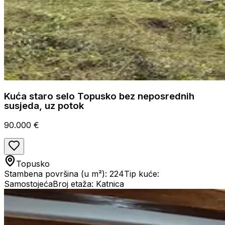
Kuća staro selo Topusko bez neposrednih
susjeda, uz potok
90.000 €
Topusko
Stambena površina (u m²): 224
Tip kuće:
Samostojeća
Broj etaža: Katnica