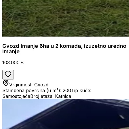
Gvozd imanje 6ha u 2 komada, izuzetno uredno
imanje
103.000 €
Vrginmost, Gvozd
Stambena površina (u m²): 200
Tip kuće:
Samostojeća
Broj etaža: Katnica