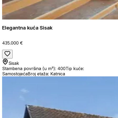
Elegantna kuća Sisak
435.000 €
Sisak
Stambena površina (u m²): 400
Tip kuće:
Samostojeća
Broj etaža: Katnica