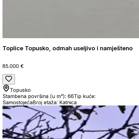
Toplice Topusko, odmah useljivo i namješteno
85.000 €
Topusko
Stambena površina (u m²): 66
Tip kuće:
Samostojeća
Broj etaža: Katnica