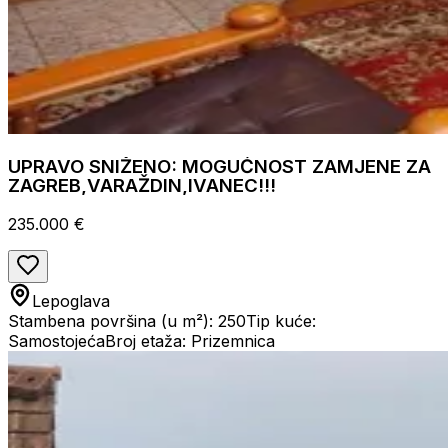
UPRAVO SNIŽENO: MOGUĆNOST ZAMJENE ZA
ZAGREB,VARAŽDIN,IVANEC!!!
235.000 €
Lepoglava
Stambena površina (u m²): 250
Tip kuće:
Samostojeća
Broj etaža: Prizemnica