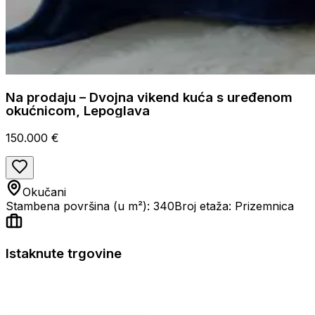
Na prodaju – Dvojna vikend kuća s uređenom
okućnicom, Lepoglava
150.000 €
Okučani
Stambena površina (u m²): 340
Broj etaža: Prizemnica
Istaknute trgovine