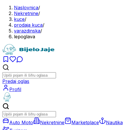
Naslovnica
/
Nekretnine
/
kuce
/
prodaja kuca
/
varazdinska
/
lepoglava
Predaj oglas
Profil
Auto Moto
Nekretnine
Marketplace
Nautika