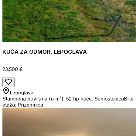
KUĆA ZA ODMOR, LEPOGLAVA
23.500 €
Lepoglava
Stambena površina (u m²): 52
Tip kuće: Samostojeća
Broj
etaža: Prizemnica