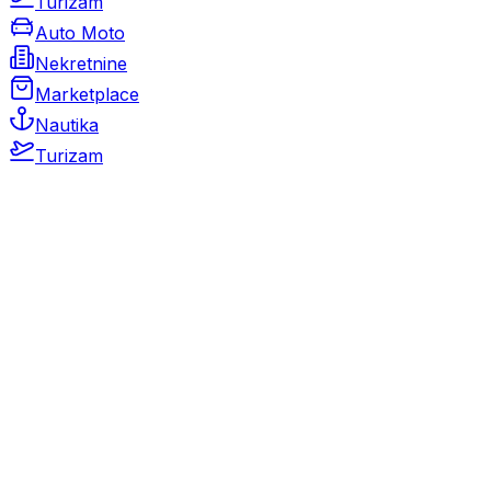
Turizam
Auto Moto
Nekretnine
Marketplace
Nautika
Turizam
Auto Moto
Rabljeni automobili
Novi automobili
Motocikli / motori
Gospodarska vozila
Rezervni dijelovi i oprema
Kamperi i kamp prikolice
Oldtimeri
Karambolirani automobili