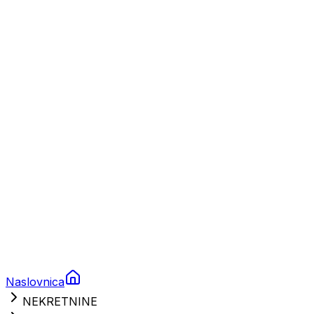
Plovila
Charter
Prikolice za plovila
Brodski rezervni dijelovi
Nautička oprema
Brodski motori
Turizam
Apartmani
Sobe
Kuće za odmor
Aranžmani
Naslovnica
NEKRETNINE