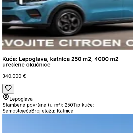
Kuća: Lepoglava, katnica 250 m2, 4000 m2
uređene okućnice
340.000 €
Lepoglava
Stambena površina (u m²): 250
Tip kuće:
Samostojeća
Broj etaža: Katnica