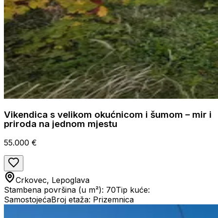
Vikendica s velikom okućnicom i šumom – mir i
priroda na jednom mjestu
55.000 €
Crkovec, Lepoglava
Stambena površina (u m²): 70
Tip kuće:
Samostojeća
Broj etaža: Prizemnica