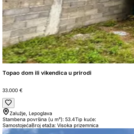
Topao dom ili vikendica u prirodi
33.000 €
Zalužje, Lepoglava
Stambena površina (u m²): 53.4
Tip kuće:
Samostojeća
Broj etaža: Visoka prizemnica