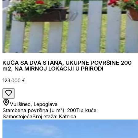
KUĆA SA DVA STANA, UKUPNE POVRŠINE 200
m2, NA MIRNOJ LOKACIJI U PRIRODI
123.000 €
Vulišinec, Lepoglava
Stambena površina (u m²): 200
Tip kuće:
Samostojeća
Broj etaža: Katnica