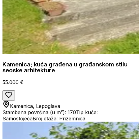
Kamenica; kuća građena u građanskom stilu
seoske arhitekture
55.000 €
Kamenica, Lepoglava
Stambena površina (u m²): 170
Tip kuće:
Samostojeća
Broj etaža: Prizemnica