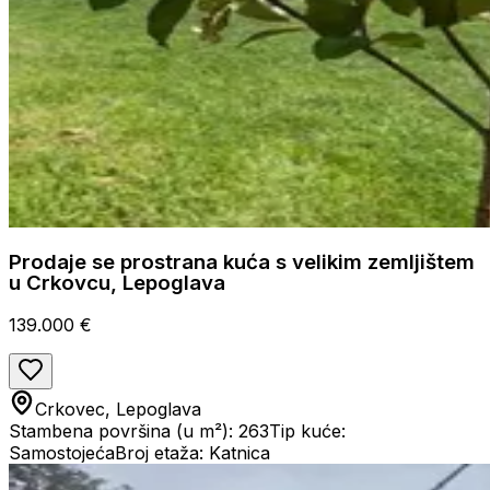
Prodaje se prostrana kuća s velikim zemljištem
u Crkovcu, Lepoglava
139.000 €
Crkovec, Lepoglava
Stambena površina (u m²): 263
Tip kuće:
Samostojeća
Broj etaža: Katnica