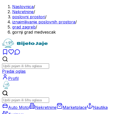
Naslovnica
/
Nekretnine
/
poslovni prostori
/
iznajmljivanje poslovnih prostora
/
grad zagreb
/
gornji grad medvescak
Predaj oglas
Profil
Auto Moto
Nekretnine
Marketplace
Nautika