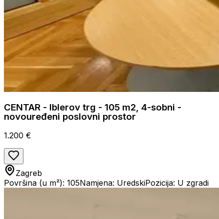
CENTAR - Iblerov trg - 105 m2, 4-sobni -
novouređeni poslovni prostor
1.200 €
Zagreb
Površina (u m²): 105
Namjena: Uredski
Pozicija: U zgradi