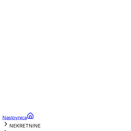
Plovila
Charter
Prikolice za plovila
Brodski rezervni dijelovi
Nautička oprema
Brodski motori
Turizam
Apartmani
Sobe
Kuće za odmor
Aranžmani
Naslovnica
NEKRETNINE