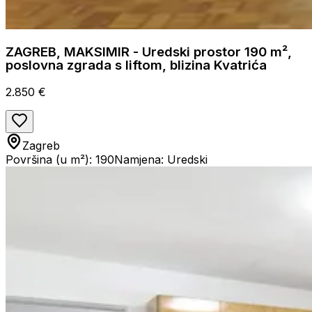
ZAGREB, MAKSIMIR - Uredski prostor 190 m²,
poslovna zgrada s liftom, blizina Kvatrića
2.850 €
Zagreb
Površina (u m²): 190
Namjena: Uredski