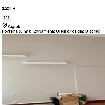
3.500 €
Zagreb
Površina (u m²): 120
Namjena: Uredski
Pozicija: U zgradi