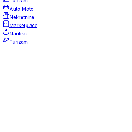
Turizam
Auto Moto
Nekretnine
Marketplace
Nautika
Turizam
Auto Moto
Rabljeni automobili
Novi automobili
Motocikli / motori
Gospodarska vozila
Rezervni dijelovi i oprema
Kamperi i kamp prikolice
Oldtimeri
Karambolirani automobili