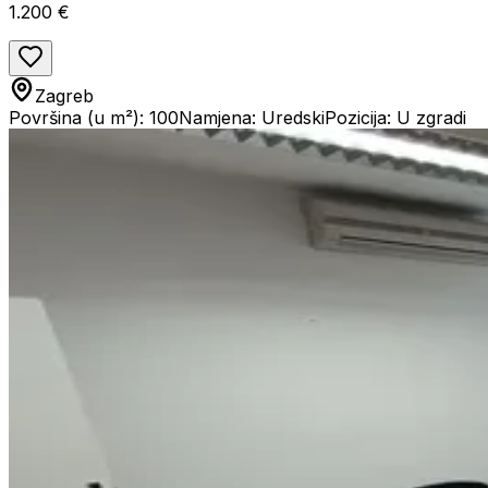
1.200 €
Zagreb
Površina (u m²): 100
Namjena: Uredski
Pozicija: U zgradi