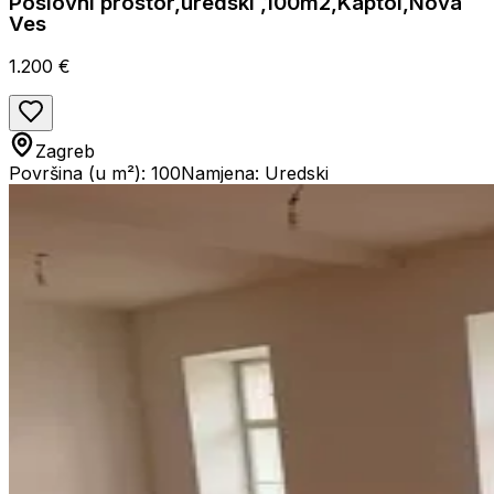
Poslovni prostor,uredski ,100m2,Kaptol,Nova
Ves
1.200 €
Zagreb
Površina (u m²): 100
Namjena: Uredski