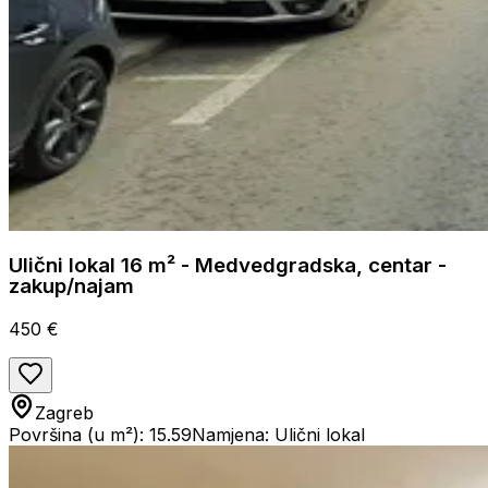
Ulični lokal 16 m² - Medvedgradska, centar -
zakup/najam
450 €
Zagreb
Površina (u m²): 15.59
Namjena: Ulični lokal