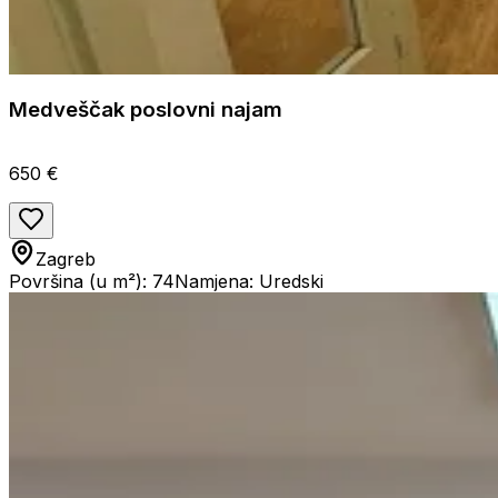
Medveščak poslovni najam
650 €
Zagreb
Površina (u m²): 74
Namjena: Uredski