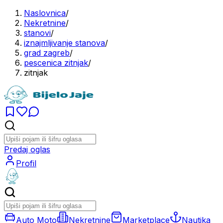
Naslovnica
/
Nekretnine
/
stanovi
/
iznajmljivanje stanova
/
grad zagreb
/
pescenica zitnjak
/
zitnjak
Predaj oglas
Profil
Auto Moto
Nekretnine
Marketplace
Nautika