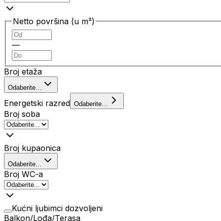
Netto površina (u m²)
—
Broj etaža
Odaberite…
Energetski razred
Odaberite…
Broj soba
Broj kupaonica
Odaberite…
Broj WC-a
Kućni ljubimci dozvoljeni
Balkon/Lođa/Terasa