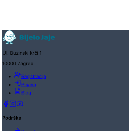
Ul. Buzinski krči 1
10000 Zagreb
Registracija
Prijava
Blog
Podrška