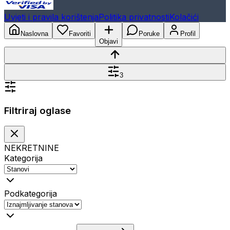
Uvjeti i pravila korištenja
Politika privatnosti
Kolačići
Naslovna
Favoriti
Poruke
Profil
Objavi
3
Filtriraj oglase
NEKRETNINE
Kategorija
Podkategorija