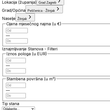
Lokacija (županija)
Grad Zagreb
Grad/Općina
Peščenica - Žitnjak
Naselje
Žitnjak
Cijena mjesečnog najma (u €)
—
Iznajmljivanje Stanova
- Filteri
Iznos pologa (u EUR)
—
Stambena površina (u m²)
—
Tip stana