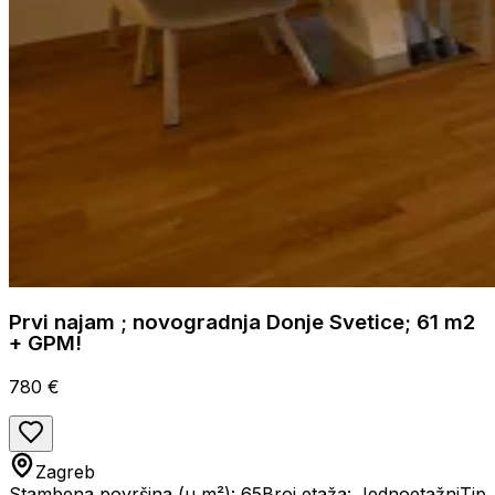
Prvi najam ; novogradnja Donje Svetice; 61 m2
+ GPM!
780 €
Zagreb
Stambena površina (u m²): 65
Broj etaža: Jednoetažni
Tip