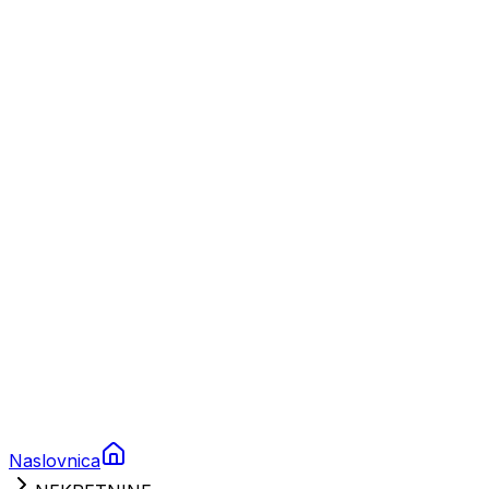
Nautika
Plovila
Charter
Prikolice za plovila
Brodski rezervni dijelovi
Nautička oprema
Brodski motori
Turizam
Apartmani
Sobe
Kuće za odmor
Aranžmani
Naslovnica