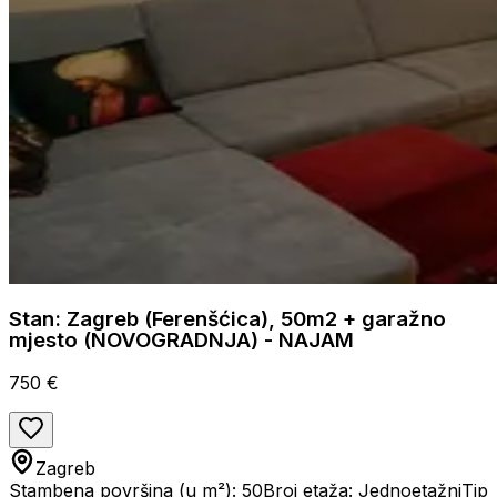
Stan: Zagreb (Ferenšćica), 50m2 + garažno
mjesto (NOVOGRADNJA) - NAJAM
750 €
Zagreb
Stambena površina (u m²): 50
Broj etaža: Jednoetažni
Tip