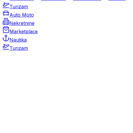
Turizam
Auto Moto
Nekretnine
Marketplace
Nautika
Turizam
Auto Moto
Rabljeni automobili
Novi automobili
Motocikli / motori
Gospodarska vozila
Rezervni dijelovi i oprema
Kamperi i kamp prikolice
Oldtimeri