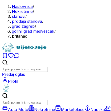
Naslovnica
/
Nekretnine
/
stanovi
/
prodaja stanova
/
grad zagreb
/
gornji grad medvescak
/
britanac
Predaj oglas
Profil
Auto Moto
Nekretnine
Marketplace
Nautika