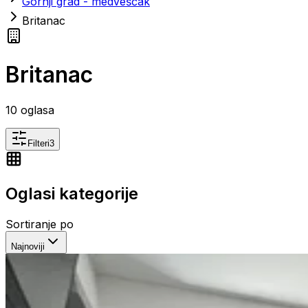
Gornji grad - medveščak
Britanac
Britanac
10
oglasa
Filteri
3
Oglasi kategorije
Sortiranje po
Najnoviji