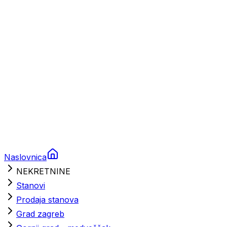
Brodski rezervni dijelovi
Nautička oprema
Brodski motori
Turizam
Apartmani
Sobe
Kuće za odmor
Aranžmani
Naslovnica
NEKRETNINE
Stanovi
Prodaja stanova
Grad zagreb