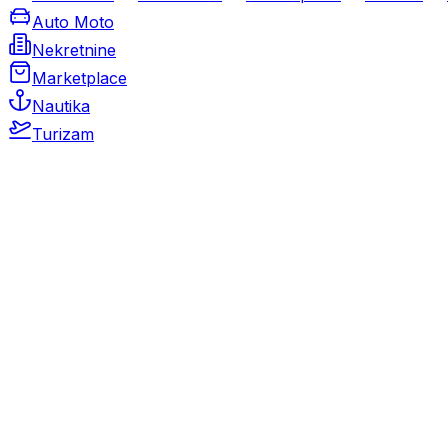
Auto Moto
Nekretnine
Marketplace
Nautika
Turizam
Auto Moto
Rabljeni automobili
Novi automobili
Motocikli / motori
Gospodarska vozila
Rezervni dijelovi i oprema
Kamperi i kamp prikolice
Oldtimeri
Karambolirani automobili