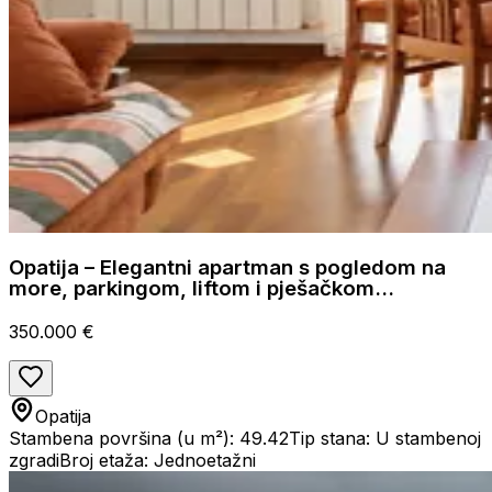
Opatija – Elegantni apartman s pogledom na
more, parkingom, liftom i pješačkom
udaljenošću od mora
350.000 €
Opatija
Stambena površina (u m²): 49.42
Tip stana: U stambenoj
zgradi
Broj etaža: Jednoetažni