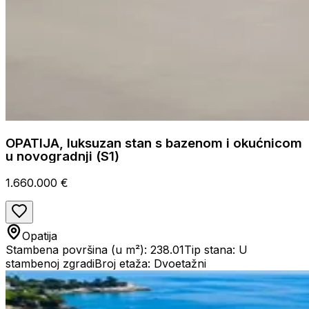
OPATIJA, luksuzan stan s bazenom i okućnicom
u novogradnji (S1)
1.660.000 €
Opatija
Stambena površina (u m²): 238.01
Tip stana: U
stambenoj zgradi
Broj etaža: Dvoetažni