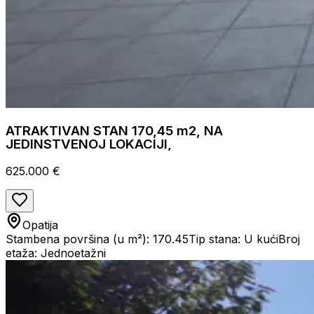
ATRAKTIVAN STAN 170,45 m2, NA
JEDINSTVENOJ LOKACIJI,
625.000 €
Opatija
Stambena površina (u m²): 170.45
Tip stana: U kući
Broj
etaža: Jednoetažni