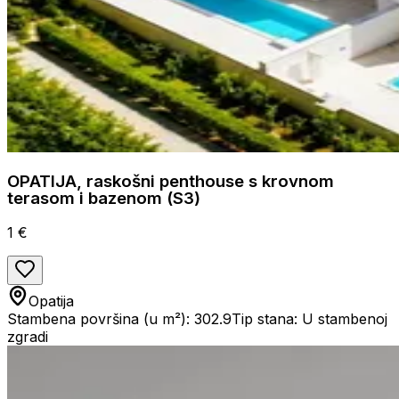
OPATIJA, raskošni penthouse s krovnom
terasom i bazenom (S3)
1 €
Opatija
Stambena površina (u m²): 302.9
Tip stana: U stambenoj
zgradi