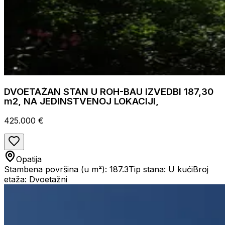
DVOETAŽAN STAN U ROH-BAU IZVEDBI 187,30
m2, NA JEDINSTVENOJ LOKACIJI,
425.000 €
Opatija
Stambena površina (u m²): 187.3
Tip stana: U kući
Broj
etaža: Dvoetažni