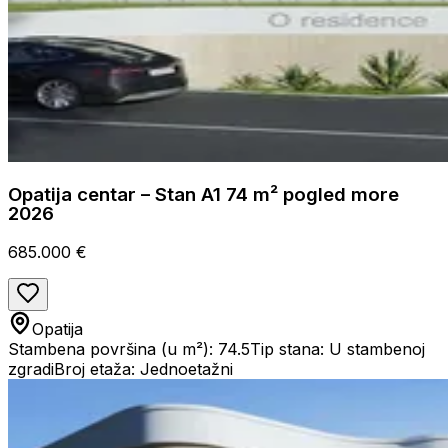
Opatija centar – Stan A1 74 m² pogled more
2026
685.000 €
Opatija
Stambena površina (u m²): 74.5
Tip stana: U stambenoj
zgradi
Broj etaža: Jednoetažni