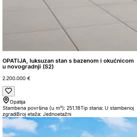
OPATIJA, luksuzan stan s bazenom i okućnicom
u novogradnji (S2)
2.200.000 €
Opatija
Stambena površina (u m²): 251.18
Tip stana: U stambenoj
zgradi
Broj etaža: Jednoetažni