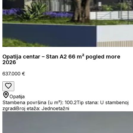
Opatija centar – Stan A2 66 m² pogled more
2026
637.000 €
Opatija
Stambena površina (u m²): 100.2
Tip stana: U stambenoj
zgradi
Broj etaža: Jednoetažni