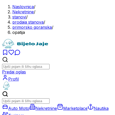
Naslovnica
/
Nekretnine
/
stanovi
/
prodaja stanova
/
primorsko goranska
/
opatija
Predaj oglas
Profil
Auto Moto
Nekretnine
Marketplace
Nautika