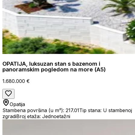
OPATIJA, luksuzan stan s bazenom i
panoramskim pogledom na more (A5)
1.680.000 €
Opatija
Stambena površina (u m²): 217.01
Tip stana: U stambenoj
zgradi
Broj etaža: Jednoetažni