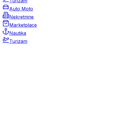
Turizam
Auto Moto
Nekretnine
Marketplace
Nautika
Turizam
Auto Moto
Rabljeni automobili
Novi automobili
Motocikli / motori
Gospodarska vozila
Rezervni dijelovi i oprema
Kamperi i kamp prikolice
Oldtimeri
Karambolirani automobili