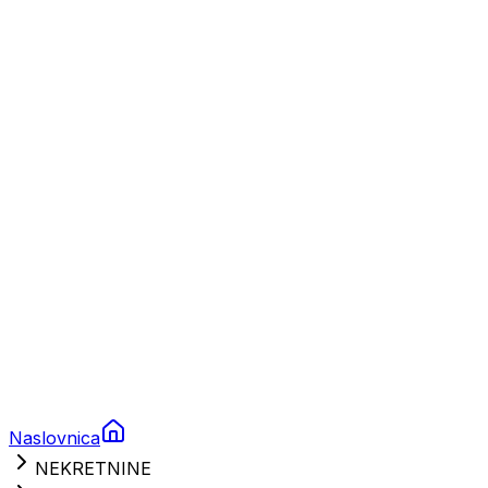
Plovila
Charter
Prikolice za plovila
Brodski rezervni dijelovi
Nautička oprema
Brodski motori
Turizam
Apartmani
Sobe
Kuće za odmor
Aranžmani
Naslovnica
NEKRETNINE