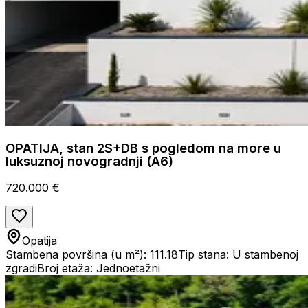
OPATIJA, stan 2S+DB s pogledom na more u
luksuznoj novogradnji (A6)
720.000 €
Opatija
Stambena površina (u m²): 111.18
Tip stana: U stambenoj
zgradi
Broj etaža: Jednoetažni