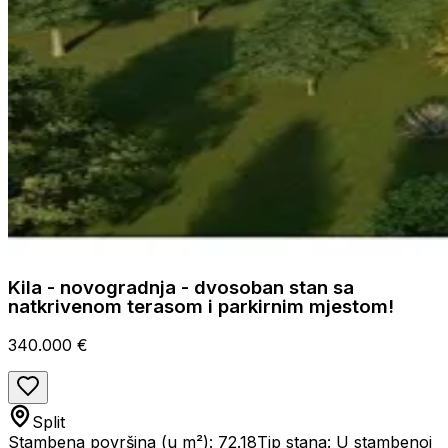
Kila - novogradnja - dvosoban stan sa
natkrivenom terasom i parkirnim mjestom!
340.000 €
Split
Stambena površina (u m²): 72.18
Tip stana: U stambenoj