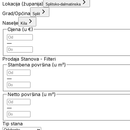
Lokacija (županija)
Splitsko-dalmatinska
Grad/Općina
Split
Naselje
Kila
Cijena (u €)
—
Prodaja Stanova
- Filteri
Stambena površina (u m²)
—
Netto površina (u m²)
—
Tip stana