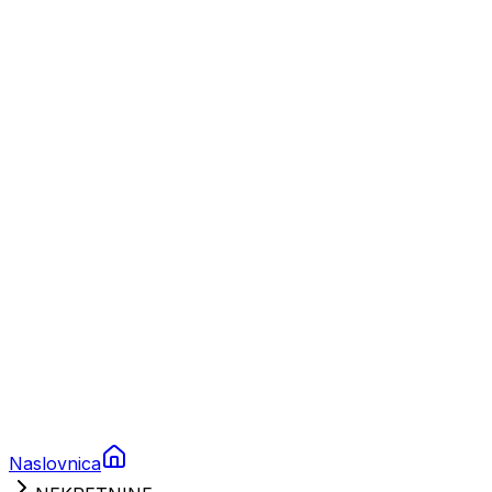
Nautika
Plovila
Charter
Prikolice za plovila
Brodski rezervni dijelovi
Nautička oprema
Brodski motori
Turizam
Apartmani
Sobe
Kuće za odmor
Aranžmani
Naslovnica