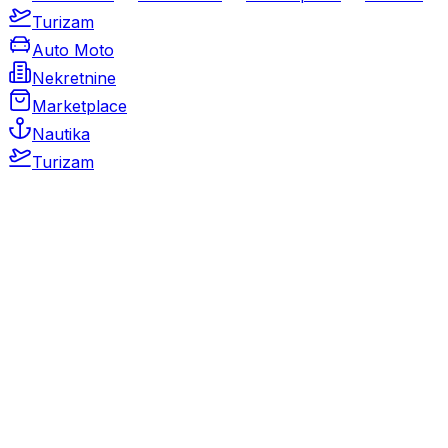
Turizam
Auto Moto
Nekretnine
Marketplace
Nautika
Turizam
Auto Moto
Rabljeni automobili
Novi automobili
Motocikli / motori
Gospodarska vozila
Rezervni dijelovi i oprema
Kamperi i kamp prikolice
Oldtimeri