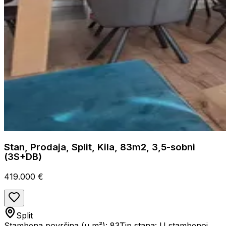
Stan, Prodaja, Split, Kila, 83m2, 3,5-sobni
(3S+DB)
419.000 €
Split
Stambena površina (u m²): 83
Tip stana: U stambenoj