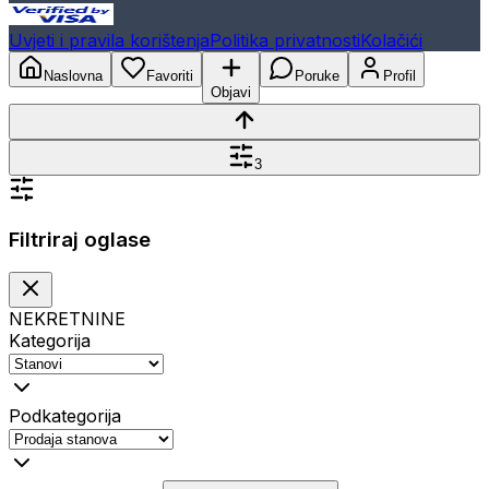
Uvjeti i pravila korištenja
Politika privatnosti
Kolačići
Naslovna
Favoriti
Poruke
Profil
Objavi
3
Filtriraj oglase
NEKRETNINE
Kategorija
Podkategorija