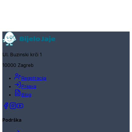
Ul. Buzinski krči 1
10000 Zagreb
Registracija
Prijava
Blog
Podrška