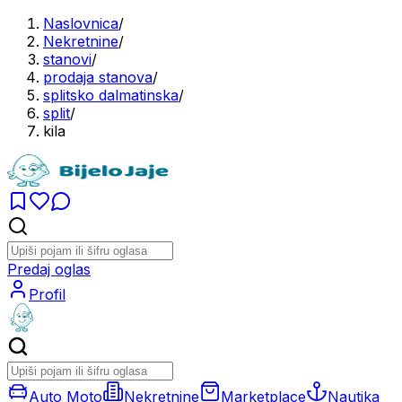
Naslovnica
/
Nekretnine
/
stanovi
/
prodaja stanova
/
splitsko dalmatinska
/
split
/
kila
Predaj oglas
Profil
Auto Moto
Nekretnine
Marketplace
Nautika