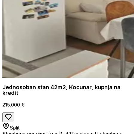
Jednosoban stan 42m2, Kocunar, kupnja na
kredit
215.000 €
Split
Stambena površina (u m²): 42
Tip stana: U stambenoj