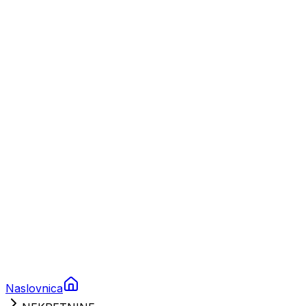
Nautika
Plovila
Charter
Prikolice za plovila
Brodski rezervni dijelovi
Nautička oprema
Brodski motori
Turizam
Apartmani
Sobe
Kuće za odmor
Aranžmani
Naslovnica