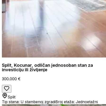
Split, Kocunar, odličan jednosoban stan za
investiciju ili življenje
300.000 €
Split
Tip stana: U stambenoj zgradi
Broj etaža: Jednoetažni