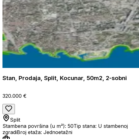
Stan, Prodaja, Split, Kocunar, 50m2, 2-sobni
320.000 €
Split
Stambena površina (u m²): 50
Tip stana: U stambenoj
zgradi
Broj etaža: Jednoetažni