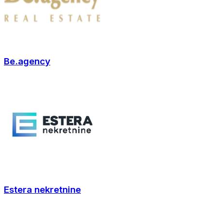
Be.agency
Estera nekretnine