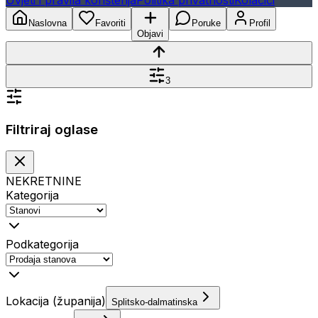
Uvjeti i pravila korištenja
Politika privatnosti
Kolačići
Naslovna
Favoriti
Poruke
Profil
Objavi
3
Filtriraj oglase
NEKRETNINE
Kategorija
Podkategorija
Lokacija (županija)
Splitsko-dalmatinska