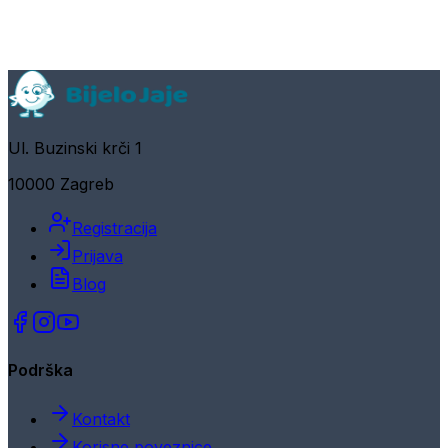
Ul. Buzinski krči 1
10000 Zagreb
Registracija
Prijava
Blog
Podrška
Kontakt
Korisne poveznice