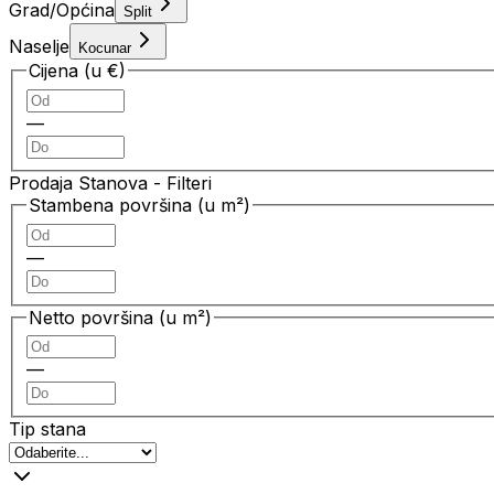
Grad/Općina
Split
Naselje
Kocunar
Cijena (u €)
—
Prodaja Stanova
- Filteri
Stambena površina (u m²)
—
Netto površina (u m²)
—
Tip stana