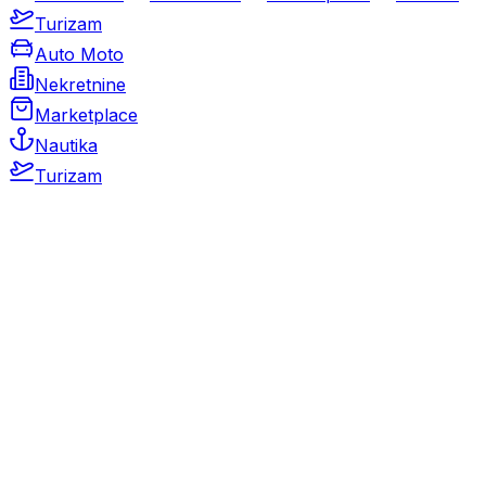
Turizam
Auto Moto
Nekretnine
Marketplace
Nautika
Turizam
Auto Moto
Rabljeni automobili
Novi automobili
Motocikli / motori
Gospodarska vozila
Rezervni dijelovi i oprema
Kamperi i kamp prikolice
Oldtimeri