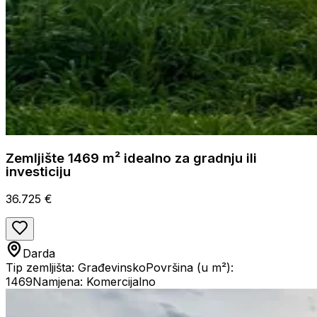
Zemljište 1469 m² idealno za gradnju ili
investiciju
36.725 €
Darda
Tip zemljišta: Građevinsko
Površina (u m²):
1469
Namjena: Komercijalno