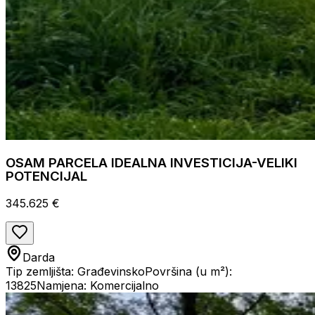
OSAM PARCELA IDEALNA INVESTICIJA-VELIKI
POTENCIJAL
345.625 €
Darda
Tip zemljišta: Građevinsko
Površina (u m²):
13825
Namjena: Komercijalno