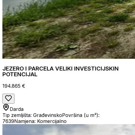
JEZERO I PARCELA VELIKI INVESTICIJSKIN
POTENCIJAL
194.865 €
Darda
Tip zemljišta: Građevinsko
Površina (u m²):
7639
Namjena: Komercijalno