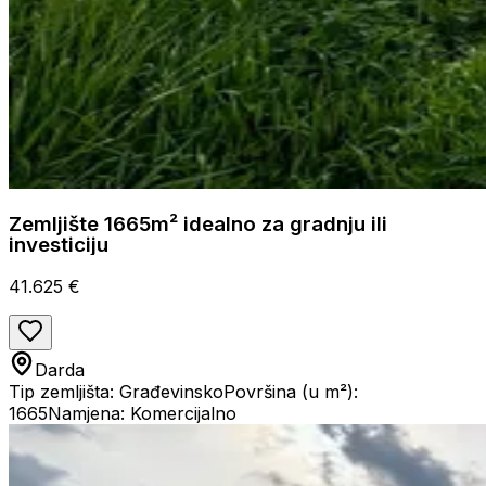
Zemljište 1665m² idealno za gradnju ili
investiciju
41.625 €
Darda
Tip zemljišta: Građevinsko
Površina (u m²):
1665
Namjena: Komercijalno