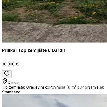
Prilika! Top zemljište u Dardi!
30.000 €
Darda
Tip zemljišta: Građevinsko
Površina (u m²): 746
Namjena:
Stambeno