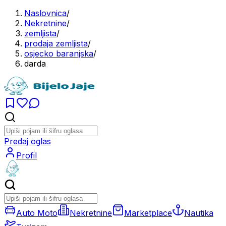
Naslovnica
/
Nekretnine
/
zemljista
/
prodaja zemljista
/
osjecko baranjska
/
darda
Predaj oglas
Profil
Auto Moto
Nekretnine
Marketplace
Nautika