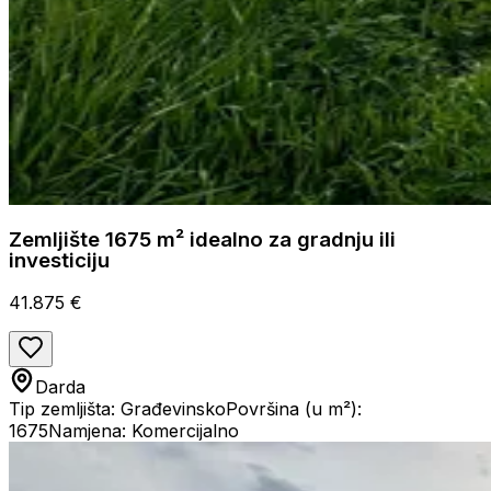
Zemljište 1675 m² idealno za gradnju ili
investiciju
41.875 €
Darda
Tip zemljišta: Građevinsko
Površina (u m²):
1675
Namjena: Komercijalno