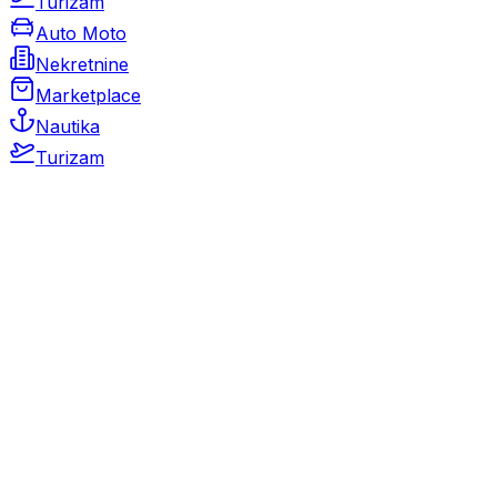
Turizam
Auto Moto
Nekretnine
Marketplace
Nautika
Turizam
Auto Moto
Rabljeni automobili
Novi automobili
Motocikli / motori
Gospodarska vozila
Rezervni dijelovi i oprema
Kamperi i kamp prikolice
Oldtimeri
Karambolirani automobili