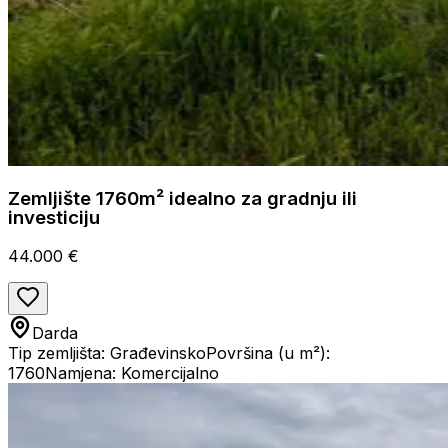
Zemljište 1760m² idealno za gradnju ili
investiciju
44.000 €
Darda
Tip zemljišta: Građevinsko
Površina (u m²):
1760
Namjena: Komercijalno