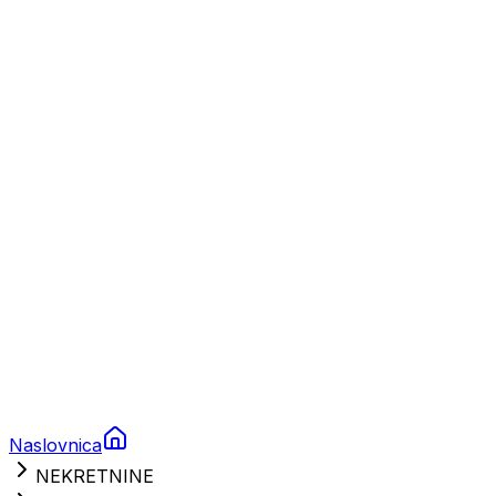
Plovila
Charter
Prikolice za plovila
Brodski rezervni dijelovi
Nautička oprema
Brodski motori
Turizam
Apartmani
Sobe
Kuće za odmor
Aranžmani
Naslovnica
NEKRETNINE