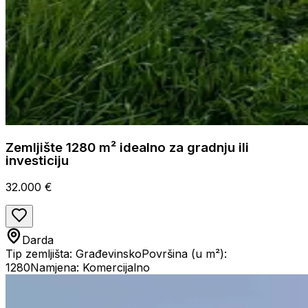
Zemljište 1280 m² idealno za gradnju ili
investiciju
32.000 €
Darda
Tip zemljišta: Građevinsko
Površina (u m²):
1280
Namjena: Komercijalno