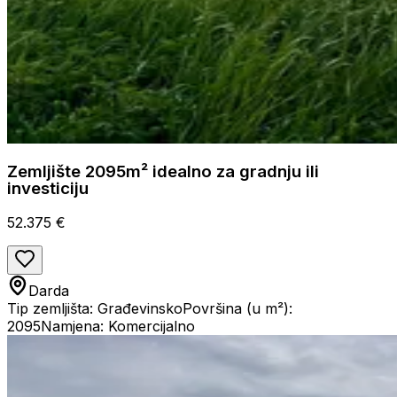
Zemljište 2095m² idealno za gradnju ili
investiciju
52.375 €
Darda
Tip zemljišta: Građevinsko
Površina (u m²):
2095
Namjena: Komercijalno