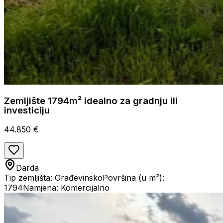
Zemljište 1794m² idealno za gradnju ili
investiciju
44.850 €
Darda
Tip zemljišta: Građevinsko
Površina (u m²):
1794
Namjena: Komercijalno