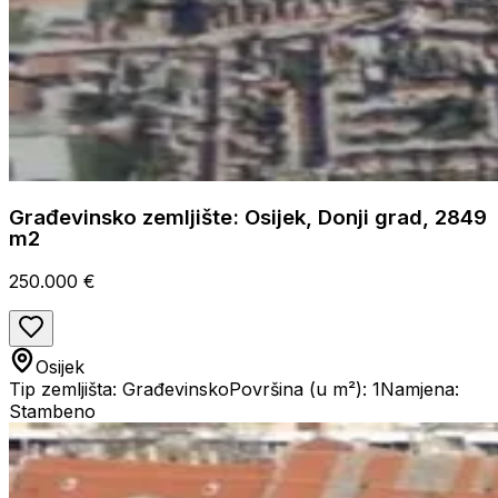
Građevinsko zemljište: Osijek, Donji grad, 2849
m2
250.000 €
Osijek
Tip zemljišta: Građevinsko
Površina (u m²): 1
Namjena:
Stambeno