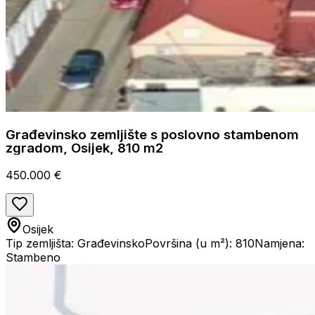
Građevinsko zemljište s poslovno stambenom
zgradom, Osijek, 810 m2
450.000 €
Osijek
Tip zemljišta: Građevinsko
Površina (u m²): 810
Namjena:
Stambeno