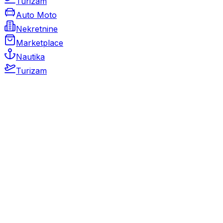
Turizam
Auto Moto
Nekretnine
Marketplace
Nautika
Turizam
Auto Moto
Rabljeni automobili
Novi automobili
Motocikli / motori
Gospodarska vozila
Rezervni dijelovi i oprema
Kamperi i kamp prikolice
Oldtimeri
Karambolirani automobili