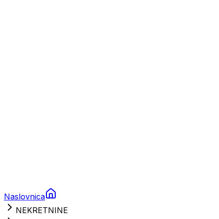
Plovila
Charter
Prikolice za plovila
Brodski rezervni dijelovi
Nautička oprema
Brodski motori
Turizam
Apartmani
Sobe
Kuće za odmor
Aranžmani
Naslovnica
NEKRETNINE