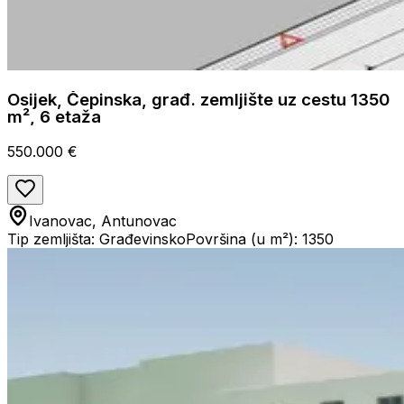
Osijek, Čepinska, građ. zemljište uz cestu 1350
m², 6 etaža
550.000 €
Ivanovac, Antunovac
Tip zemljišta: Građevinsko
Površina (u m²): 1350