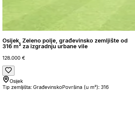
Osijek, Zeleno polje, građevinsko zemljište od
316 m² za izgradnju urbane vile
128.000 €
Osijek
Tip zemljišta: Građevinsko
Površina (u m²): 316