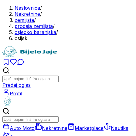
Naslovnica
/
Nekretnine
/
zemljista
/
prodaja zemljista
/
osjecko baranjska
/
osijek
Predaj oglas
Profil
Auto Moto
Nekretnine
Marketplace
Nautika