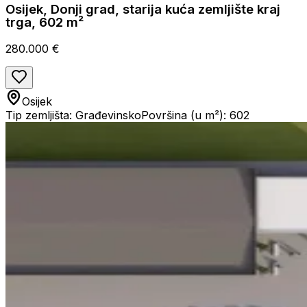
Osijek, Donji grad, starija kuća zemljište kraj
trga, 602 m²
280.000 €
Osijek
Tip zemljišta: Građevinsko
Površina (u m²): 602