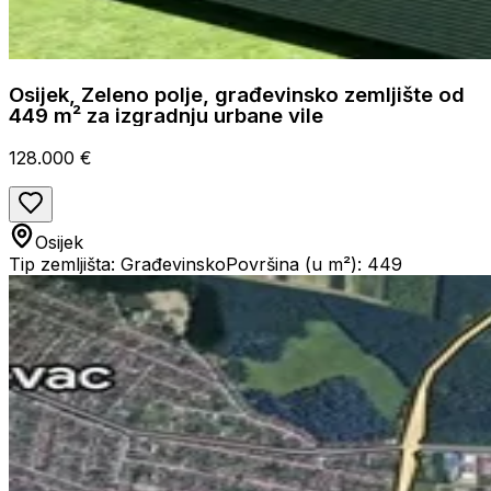
Osijek, Zeleno polje, građevinsko zemljište od
449 m² za izgradnju urbane vile
128.000 €
Osijek
Tip zemljišta: Građevinsko
Površina (u m²): 449