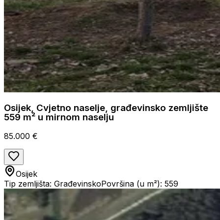
Osijek, Cvjetno naselje, građevinsko zemljište
559 m² u mirnom naselju
85.000 €
Osijek
Tip zemljišta: Građevinsko
Površina (u m²): 559