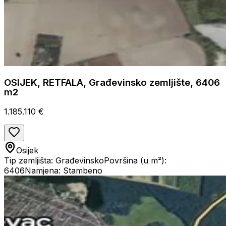
OSIJEK, RETFALA, Građevinsko zemljište, 6406
m2
1.185.110 €
Osijek
Tip zemljišta: Građevinsko
Površina (u m²):
6406
Namjena: Stambeno