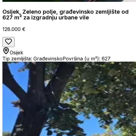
Osijek, Zeleno polje, građevinsko zemljište od
627 m² za izgradnju urbane vile
128.000 €
Osijek
Tip zemljišta: Građevinsko
Površina (u m²): 627