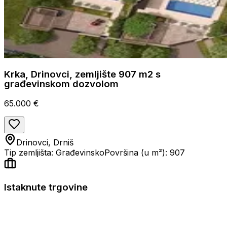
Krka, Drinovci, zemljište 907 m2 s
građevinskom dozvolom
65.000 €
Drinovci, Drniš
Tip zemljišta: Građevinsko
Površina (u m²): 907
Istaknute trgovine