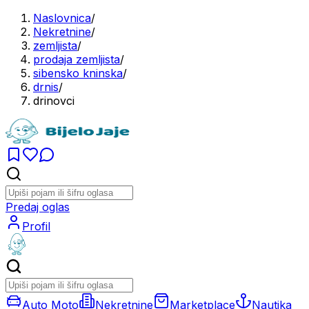
Naslovnica
/
Nekretnine
/
zemljista
/
prodaja zemljista
/
sibensko kninska
/
drnis
/
drinovci
Predaj oglas
Profil
Auto Moto
Nekretnine
Marketplace
Nautika