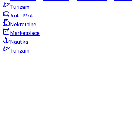
Turizam
Auto Moto
Nekretnine
Marketplace
Nautika
Turizam
Auto Moto
Rabljeni automobili
Novi automobili
Motocikli / motori
Gospodarska vozila
Rezervni dijelovi i oprema
Kamperi i kamp prikolice
Oldtimeri