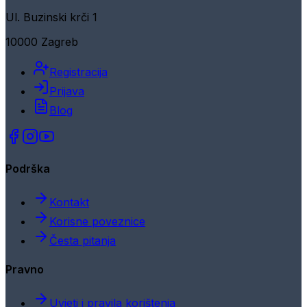
Ul. Buzinski krči 1
10000 Zagreb
Registracija
Prijava
Blog
Podrška
Kontakt
Korisne poveznice
Česta pitanja
Pravno
Uvjeti i pravila korištenja