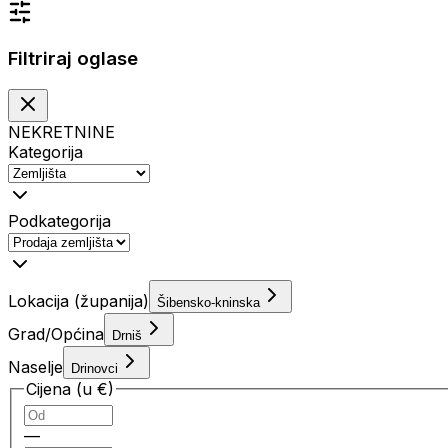
Filtriraj oglase
NEKRETNINE
Kategorija
Podkategorija
Lokacija (županija)
Šibensko-kninska
Grad/Općina
Drniš
Naselje
Drinovci
Cijena (u €)
—