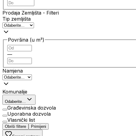
Prodaja Zemljišta
- Filteri
Tip zemljišta
Površina (u m²)
—
Namjena
Komunalije
Odaberite…
Građevinska dozvola
Uporabna dozvola
Vlasnički list
Obriši filtere
Primijeni