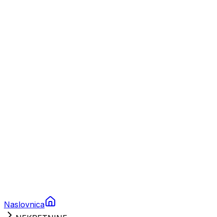
Nautika
Plovila
Charter
Prikolice za plovila
Brodski rezervni dijelovi
Nautička oprema
Brodski motori
Turizam
Apartmani
Sobe
Kuće za odmor
Aranžmani
Naslovnica