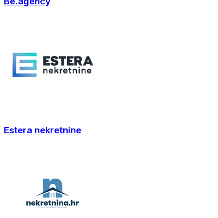
Be.agency
Estera nekretnine