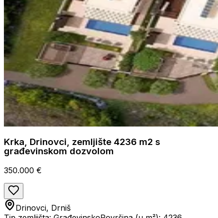
Krka, Drinovci, zemljište 4236 m2 s
građevinskom dozvolom
350.000 €
Drinovci, Drniš
Tip zemljišta: Građevinsko
Površina (u m²): 4236