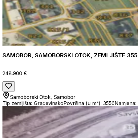
SAMOBOR, SAMOBORSKI OTOK, ZEMLJIŠTE 355
248.900 €
Samoborski Otok, Samobor
Tip zemljišta: Građevinsko
Površina (u m²): 3556
Namjena: