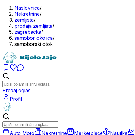
Naslovnica
/
Nekretnine
/
zemljista
/
prodaja zemljista
/
zagrebacka
/
samobor okolica
/
samoborski otok
Predaj oglas
Profil
Auto Moto
Nekretnine
Marketplace
Nautika