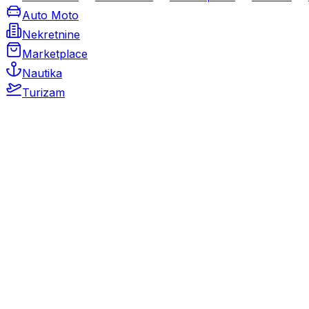
Auto Moto
Nekretnine
Marketplace
Nautika
Turizam
Auto Moto
Rabljeni automobili
Novi automobili
Motocikli / motori
Gospodarska vozila
Rezervni dijelovi i oprema
Kamperi i kamp prikolice
Oldtimeri
Karambolirani automobili