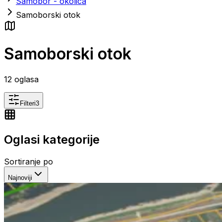
Samobor - okolica
Samoborski otok
Samoborski otok
12
oglasa
Filteri
3
Oglasi kategorije
Sortiranje po
Najnoviji