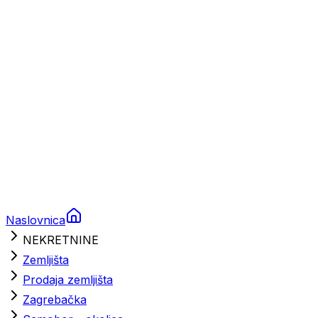
Brodski rezervni dijelovi
Nautička oprema
Brodski motori
Turizam
Apartmani
Sobe
Kuće za odmor
Aranžmani
Naslovnica
NEKRETNINE
Zemljišta
Prodaja zemljišta
Zagrebačka