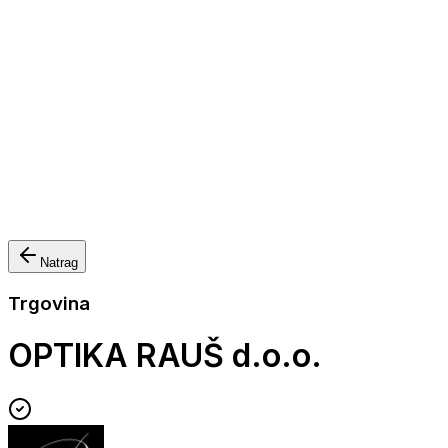
Nautička oprema
Brodski motori
Turizam
Apartmani
Sobe
Kuće za odmor
Aranžmani
Natrag
Trgovina
OPTIKA RAUŠ d.o.o.