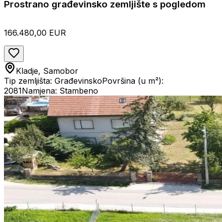
Prostrano građevinsko zemljište s pogledom
166.480,00 EUR
Kladje, Samobor
Tip zemljišta: Građevinsko
Površina (u m²):
2081
Namjena: Stambeno