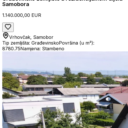
Samobora
1.140.000,00 EUR
Vrhovčak, Samobor
Tip zemljišta: Građevinsko
Površina (u m²):
8780.75
Namjena: Stambeno