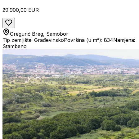
29.900,00 EUR
Gregurić Breg, Samobor
Tip zemljišta: Građevinsko
Površina (u m²): 834
Namjena:
Stambeno