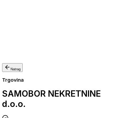
Nautička oprema
Brodski motori
Turizam
Apartmani
Sobe
Kuće za odmor
Aranžmani
Natrag
Trgovina
SAMOBOR NEKRETNINE
d.o.o.