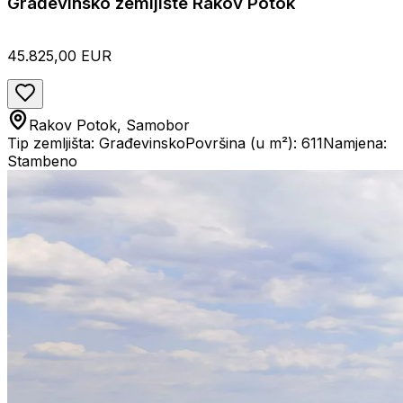
Građevinsko zemljište Rakov Potok
45.825,00 EUR
Rakov Potok, Samobor
Tip zemljišta: Građevinsko
Površina (u m²): 611
Namjena:
Stambeno