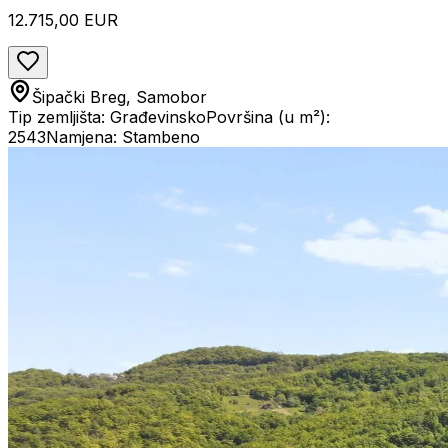
12.715,00 EUR
Šipački Breg, Samobor
Tip zemljišta: Građevinsko
Površina (u m²):
2543
Namjena: Stambeno