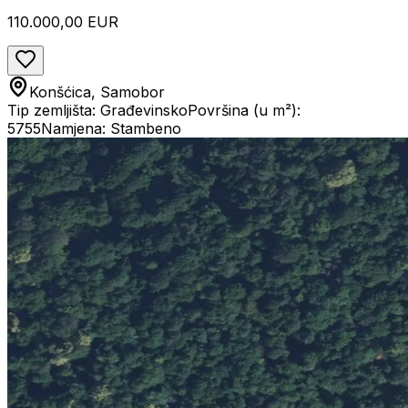
110.000,00 EUR
Konšćica, Samobor
Tip zemljišta: Građevinsko
Površina (u m²):
5755
Namjena: Stambeno