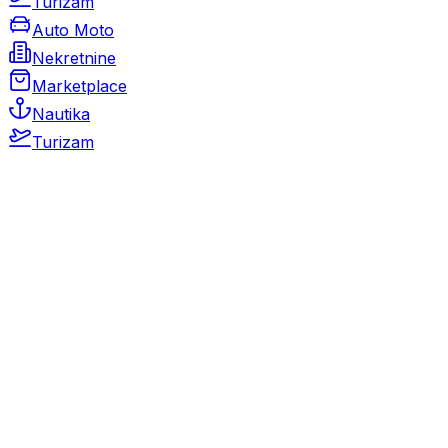
Turizam
Auto Moto
Nekretnine
Marketplace
Nautika
Turizam
Auto Moto
Rabljeni automobili
Novi automobili
Motocikli / motori
Gospodarska vozila
Rezervni dijelovi i oprema
Kamperi i kamp prikolice
Oldtimeri
Karambolirani automobili