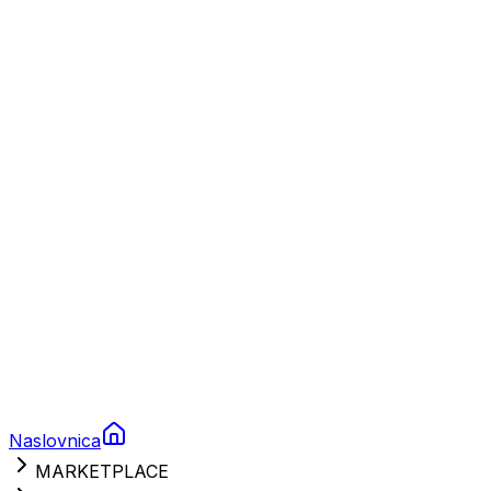
Plovila
Charter
Prikolice za plovila
Brodski rezervni dijelovi
Nautička oprema
Brodski motori
Turizam
Apartmani
Sobe
Kuće za odmor
Aranžmani
Naslovnica
MARKETPLACE