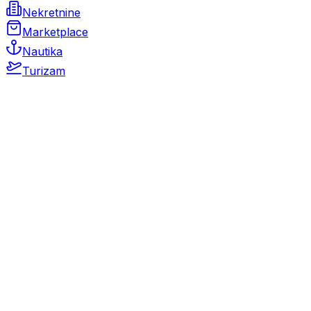
Nekretnine
Marketplace
Nautika
Turizam
Auto Moto
Rabljeni automobili
Novi automobili
Motocikli / motori
Gospodarska vozila
Rezervni dijelovi i oprema
Kamperi i kamp prikolice
Oldtimeri
Karambolirani automobili