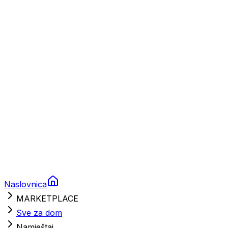
Charter
Prikolice za plovila
Brodski rezervni dijelovi
Nautička oprema
Brodski motori
Turizam
Apartmani
Sobe
Kuće za odmor
Aranžmani
Naslovnica
MARKETPLACE
Sve za dom
Namještaj