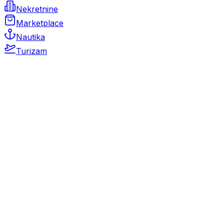
Nekretnine
Marketplace
Nautika
Turizam
Auto Moto
Rabljeni automobili
Novi automobili
Motocikli / motori
Gospodarska vozila
Rezervni dijelovi i oprema
Kamperi i kamp prikolice
Oldtimeri
Karambolirani automobili