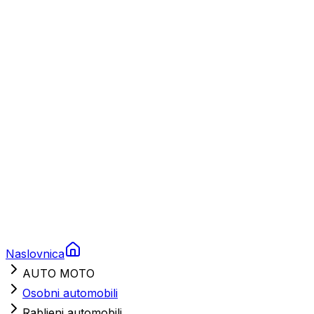
Charter
Prikolice za plovila
Brodski rezervni dijelovi
Nautička oprema
Brodski motori
Turizam
Apartmani
Sobe
Kuće za odmor
Aranžmani
Naslovnica
AUTO MOTO
Osobni automobili
Rabljeni automobili