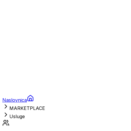
Charter
Prikolice za plovila
Brodski rezervni dijelovi
Nautička oprema
Brodski motori
Turizam
Apartmani
Sobe
Kuće za odmor
Aranžmani
Naslovnica
MARKETPLACE
Usluge