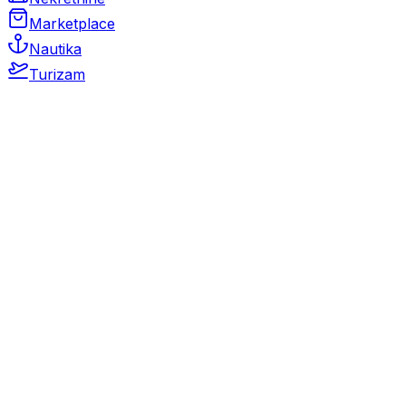
Marketplace
Nautika
Turizam
Auto Moto
Rabljeni automobili
Novi automobili
Motocikli / motori
Gospodarska vozila
Rezervni dijelovi i oprema
Kamperi i kamp prikolice
Oldtimeri
Karambolirani automobili
Nekretnine