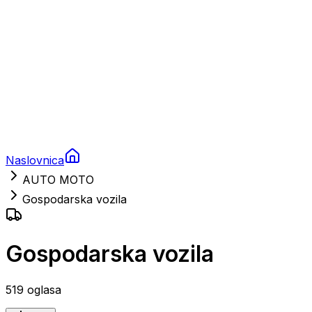
Brodski motori
Turizam
Apartmani
Sobe
Kuće za odmor
Aranžmani
Naslovnica
AUTO MOTO
Gospodarska vozila
Gospodarska vozila
519
oglasa