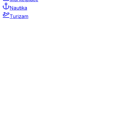
Nautika
Turizam
Auto Moto
Rabljeni automobili
Novi automobili
Motocikli / motori
Gospodarska vozila
Rezervni dijelovi i oprema
Kamperi i kamp prikolice
Oldtimeri
Karambolirani automobili
Nekretnine