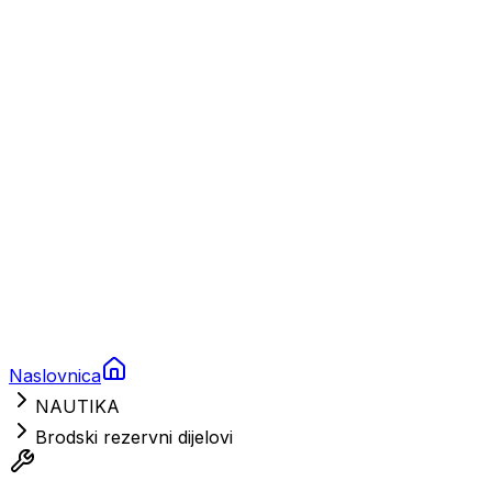
Charter
Prikolice za plovila
Brodski rezervni dijelovi
Nautička oprema
Brodski motori
Turizam
Apartmani
Sobe
Kuće za odmor
Aranžmani
Naslovnica
NAUTIKA
Brodski rezervni dijelovi