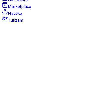
Marketplace
Nautika
Turizam
Auto Moto
Rabljeni automobili
Novi automobili
Motocikli / motori
Gospodarska vozila
Rezervni dijelovi i oprema
Kamperi i kamp prikolice
Oldtimeri
Karambolirani automobili
Nekretnine