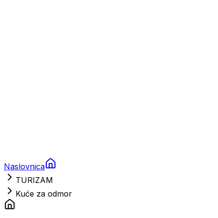
Charter
Prikolice za plovila
Brodski rezervni dijelovi
Nautička oprema
Brodski motori
Turizam
Apartmani
Sobe
Kuće za odmor
Aranžmani
Naslovnica
TURIZAM
Kuće za odmor