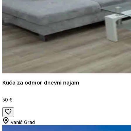
Kuća za odmor dnevni najam
50 €
Ivanić Grad