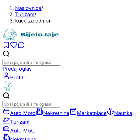
Naslovnica
/
Turizam
/
kuce za odmor
Predaj oglas
Profil
Auto Moto
Nekretnine
Marketplace
Nautika
Turizam
Auto Moto
Nekretnine