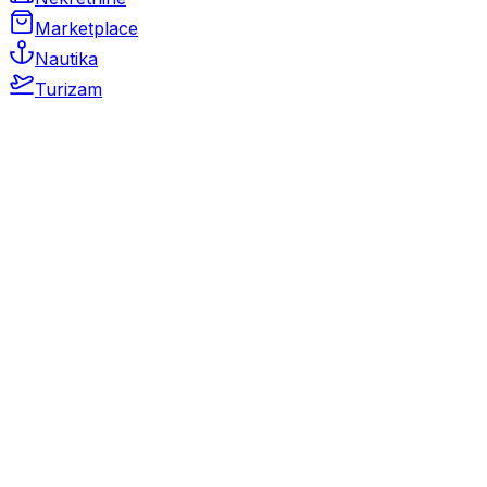
Marketplace
Nautika
Turizam
Auto Moto
Rabljeni automobili
Novi automobili
Motocikli / motori
Gospodarska vozila
Rezervni dijelovi i oprema
Kamperi i kamp prikolice
Oldtimeri
Karambolirani automobili
Nekretnine