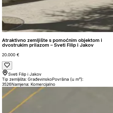
Atraktivno zemljište s pomoćnim objektom i
dvostrukim prilazom – Sveti Filip i Jakov
20.000 €
Sveti Filip i Jakov
Tip zemljišta: Građevinsko
Površina (u m²):
3526
Namjena: Komercijalno