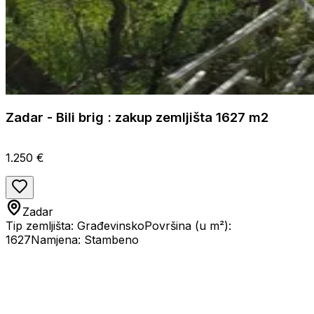
Zadar - Bili brig : zakup zemljišta 1627 m2
1.250 €
Zadar
Tip zemljišta: Građevinsko
Površina (u m²):
1627
Namjena: Stambeno