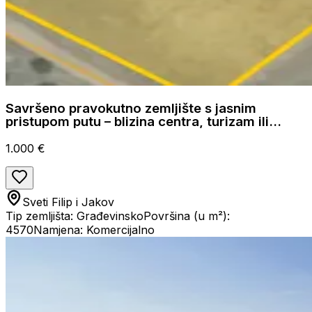
Savršeno pravokutno zemljište s jasnim
pristupom putu – blizina centra, turizam ili
poslovna namjena
1.000 €
Sveti Filip i Jakov
Tip zemljišta: Građevinsko
Površina (u m²):
4570
Namjena: Komercijalno