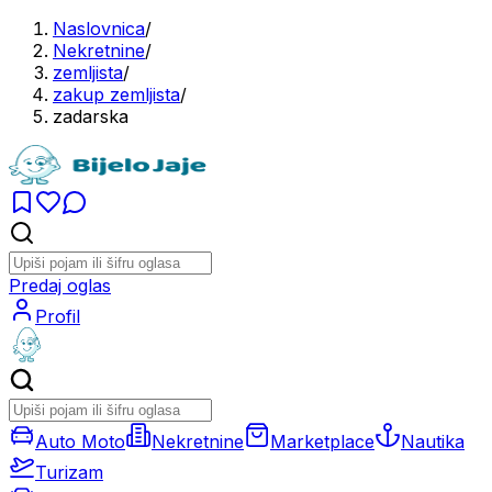
Naslovnica
/
Nekretnine
/
zemljista
/
zakup zemljista
/
zadarska
Predaj oglas
Profil
Auto Moto
Nekretnine
Marketplace
Nautika
Turizam