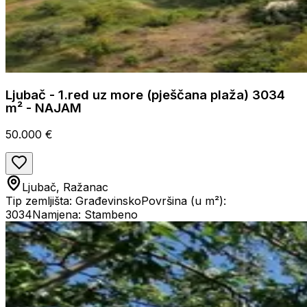
Ljubač - 1.red uz more (pješčana plaža) 3034
m² - NAJAM
50.000 €
Ljubač, Ražanac
Tip zemljišta: Građevinsko
Površina (u m²):
3034
Namjena: Stambeno