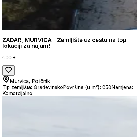
ZADAR, MURVICA - Zemljište uz cestu na top
lokaciji za najam!
600 €
Murvica, Poličnik
Tip zemljišta: Građevinsko
Površina (u m²): 850
Namjena:
Komercijalno