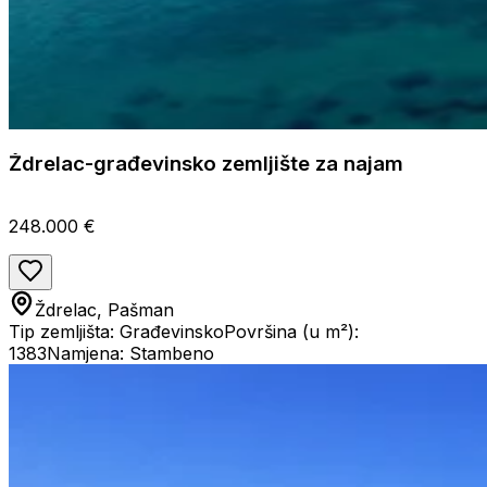
Ždrelac-građevinsko zemljište za najam
248.000 €
Ždrelac, Pašman
Tip zemljišta: Građevinsko
Površina (u m²):
1383
Namjena: Stambeno