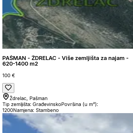
PAŠMAN - ŽDRELAC - Više zemljišta za najam -
620-1400 m2
100 €
Ždrelac, Pašman
Tip zemljišta: Građevinsko
Površina (u m²):
1200
Namjena: Stambeno