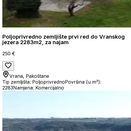
Poljoprivredno zemljište prvi red do Vranskog
jezera 2283m2, za najam
250 €
Vrana, Pakoštane
Tip zemljišta: Poljoprivredno
Površina (u m²):
2283
Namjena: Komercijalno