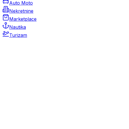
Auto Moto
Nekretnine
Marketplace
Nautika
Turizam
Auto Moto
Rabljeni automobili
Novi automobili
Motocikli / motori
Gospodarska vozila
Rezervni dijelovi i oprema
Kamperi i kamp prikolice
Oldtimeri
Karambolirani automobili