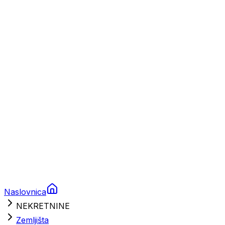
Plovila
Charter
Prikolice za plovila
Brodski rezervni dijelovi
Nautička oprema
Brodski motori
Turizam
Apartmani
Sobe
Kuće za odmor
Aranžmani
Naslovnica
NEKRETNINE
Zemljišta