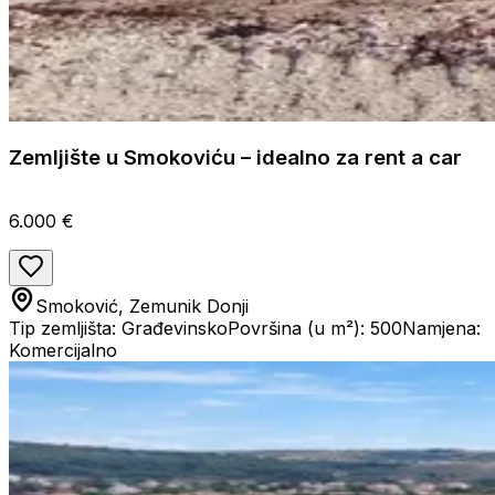
Zemljište u Smokoviću – idealno za rent a car
6.000 €
Smoković, Zemunik Donji
Tip zemljišta: Građevinsko
Površina (u m²): 500
Namjena:
Komercijalno