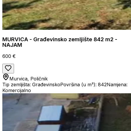
MURVICA - Građevinsko zemljište 842 m2 -
NAJAM
600 €
Murvica, Poličnik
Tip zemljišta: Građevinsko
Površina (u m²): 842
Namjena:
Komercijalno