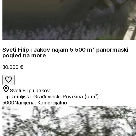
Sveti Filip i Jakov najam 5.500 m² panormaski
pogled na more
30.000 €
Sveti Filip i Jakov
Tip zemljišta: Građevinsko
Površina (u m²):
5000
Namjena: Komercijalno