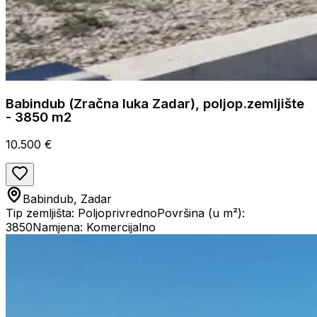
Babindub (Zračna luka Zadar), poljop.zemljište
- 3850 m2
10.500 €
Babindub, Zadar
Tip zemljišta: Poljoprivredno
Površina (u m²):
3850
Namjena: Komercijalno