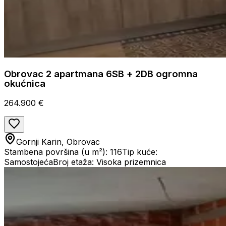
Obrovac 2 apartmana 6SB + 2DB ogromna
okućnica
264.900 €
Gornji Karin, Obrovac
Stambena površina (u m²): 116
Tip kuće:
Samostojeća
Broj etaža: Visoka prizemnica