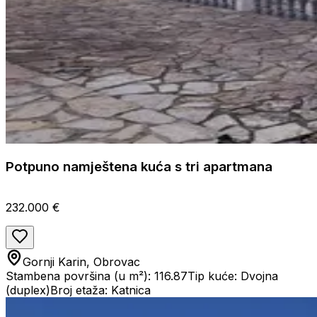
Potpuno namještena kuća s tri apartmana
232.000 €
Gornji Karin, Obrovac
Stambena površina (u m²): 116.87
Tip kuće: Dvojna
(duplex)
Broj etaža: Katnica