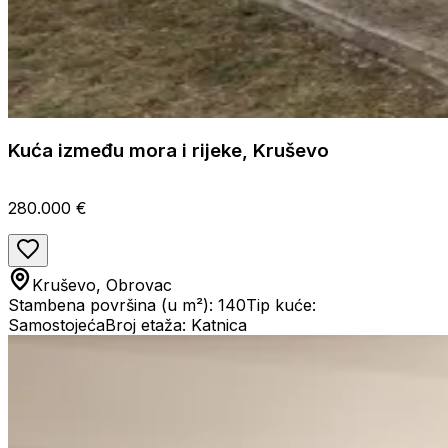
Kuća između mora i rijeke, Kruševo
280.000 €
Kruševo, Obrovac
Stambena površina (u m²): 140
Tip kuće:
Samostojeća
Broj etaža: Katnica