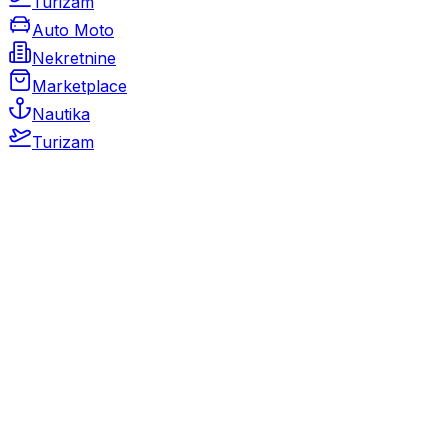
Turizam
Auto Moto
Nekretnine
Marketplace
Nautika
Turizam
Auto Moto
Rabljeni automobili
Novi automobili
Motocikli / motori
Gospodarska vozila
Rezervni dijelovi i oprema
Kamperi i kamp prikolice
Oldtimeri
Karambolirani automobili