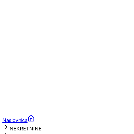
Plovila
Charter
Prikolice za plovila
Brodski rezervni dijelovi
Nautička oprema
Brodski motori
Turizam
Apartmani
Sobe
Kuće za odmor
Aranžmani
Naslovnica
NEKRETNINE