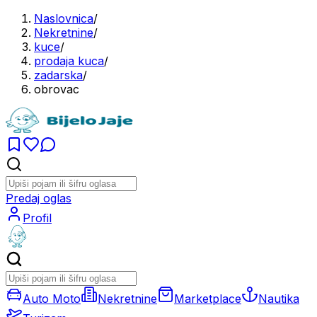
Naslovnica
/
Nekretnine
/
kuce
/
prodaja kuca
/
zadarska
/
obrovac
Predaj oglas
Profil
Auto Moto
Nekretnine
Marketplace
Nautika