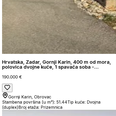
Hrvatska, Zadar, Gornji Karin, 400 m od mora,
polovica dvojne kuće, 1 spavaća soba -
51,44m2, pogled na more, garaža i vrt
190.000 €
Gornji Karin, Obrovac
Stambena površina (u m²): 51.44
Tip kuće: Dvojna
(duplex)
Broj etaža: Prizemnica