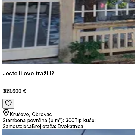
Jeste li ovo tražili?
389.600 €
Kruševo, Obrovac
Stambena površina (u m²): 300
Tip kuće:
Samostojeća
Broj etaža: Dvokatnica