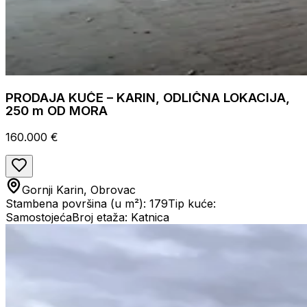
PRODAJA KUĆE – KARIN, ODLIČNA LOKACIJA,
250 m OD MORA
160.000 €
Gornji Karin, Obrovac
Stambena površina (u m²): 179
Tip kuće:
Samostojeća
Broj etaža: Katnica