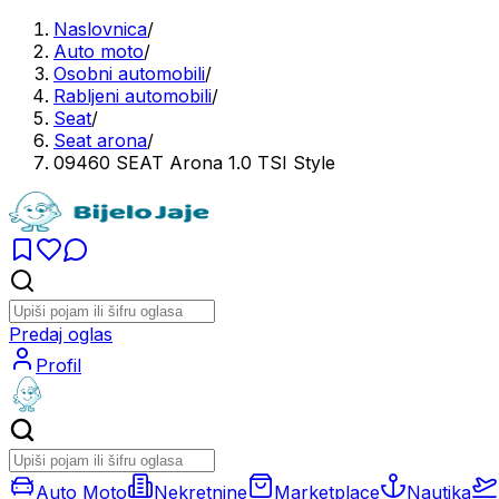
Naslovnica
/
Auto moto
/
Osobni automobili
/
Rabljeni automobili
/
Seat
/
Seat arona
/
09460 SEAT Arona 1.0 TSI Style
Predaj oglas
Profil
Auto Moto
Nekretnine
Marketplace
Nautika