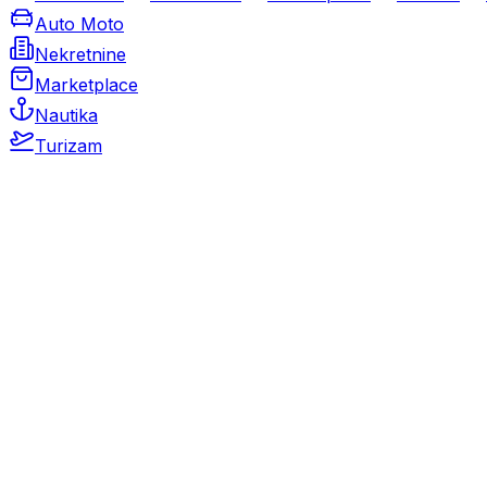
Auto Moto
Nekretnine
Marketplace
Nautika
Turizam
Auto Moto
Rabljeni automobili
Novi automobili
Motocikli / motori
Gospodarska vozila
Rezervni dijelovi i oprema
Kamperi i kamp prikolice
Oldtimeri
Karambolirani automobili