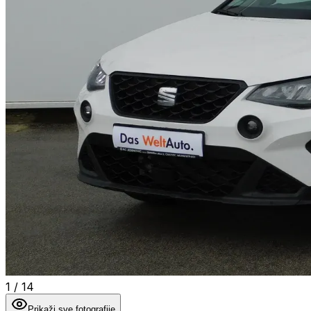
1
/
14
Prikaži sve fotografije