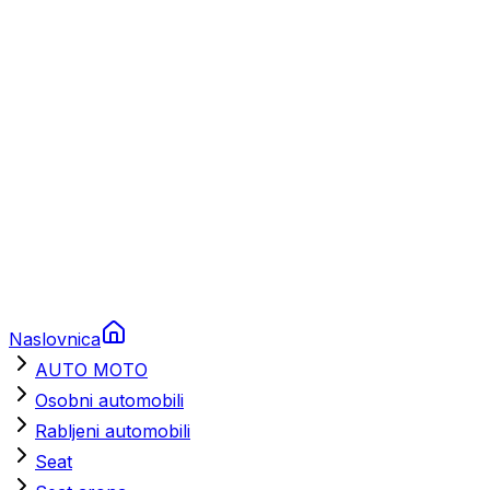
Brodski rezervni dijelovi
Nautička oprema
Brodski motori
Turizam
Apartmani
Sobe
Kuće za odmor
Aranžmani
Naslovnica
AUTO MOTO
Osobni automobili
Rabljeni automobili
Seat