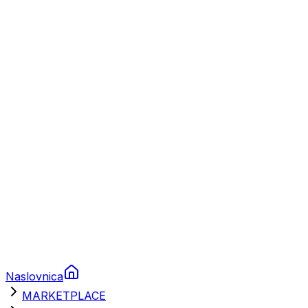
Plovila
Charter
Prikolice za plovila
Brodski rezervni dijelovi
Nautička oprema
Brodski motori
Turizam
Apartmani
Sobe
Kuće za odmor
Aranžmani
Naslovnica
MARKETPLACE