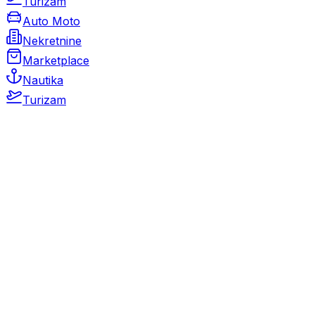
Turizam
Auto Moto
Nekretnine
Marketplace
Nautika
Turizam
Auto Moto
Rabljeni automobili
Novi automobili
Motocikli / motori
Gospodarska vozila
Rezervni dijelovi i oprema
Kamperi i kamp prikolice
Oldtimeri
Karambolirani automobili