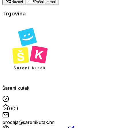
Nazovi
Pošalji e-mail
Trgovina
Šareni kutak
0
(
0
)
prodaja@sarenikutak.hr