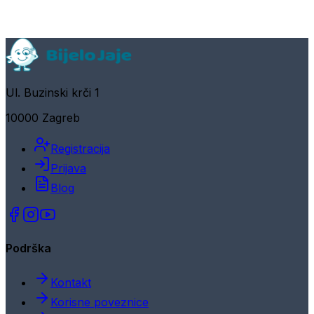
Ul. Buzinski krči 1
10000 Zagreb
Registracija
Prijava
Blog
Podrška
Kontakt
Korisne poveznice