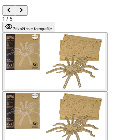
1
/
5
Prikaži sve fotografije