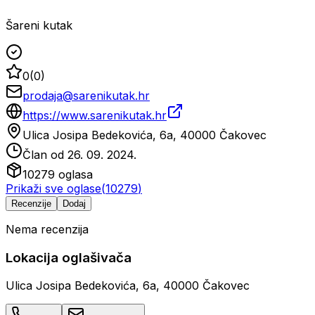
Šareni kutak
0
(
0
)
prodaja@sarenikutak.hr
https://www.sarenikutak.hr
Ulica Josipa Bedekovića, 6a, 40000 Čakovec
Član od
26. 09. 2024.
10279
oglasa
Prikaži sve oglase
(
10279
)
Recenzije
Dodaj
Nema recenzija
Lokacija oglašivača
Ulica Josipa Bedekovića, 6a, 40000 Čakovec