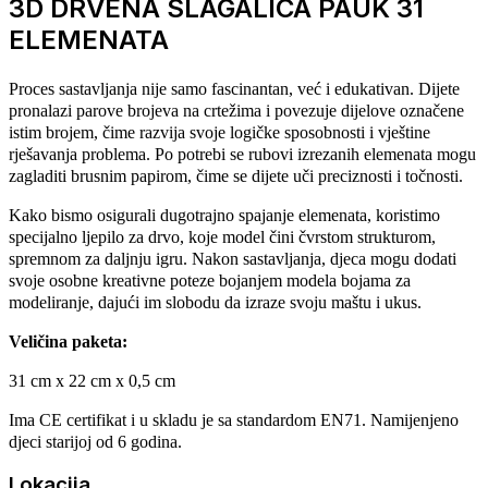
3D DRVENA SLAGALICA PAUK 31
ELEMENATA
Proces sastavljanja nije samo fascinantan, već i edukativan.
Dijete
pronalazi parove brojeva na crtežima i povezuje dijelove označene
istim brojem, čime razvija svoje logičke sposobnosti i vještine
rješavanja problema.
Po potrebi se rubovi izrezanih elemenata mogu
zagladiti brusnim papirom, čime se dijete uči preciznosti i točnosti.
Kako bismo osigurali dugotrajno spajanje elemenata, koristimo
specijalno ljepilo za drvo, koje model čini čvrstom strukturom,
spremnom za daljnju igru.
Nakon sastavljanja, djeca mogu dodati
svoje osobne kreativne poteze bojanjem modela bojama za
modeliranje, dajući im slobodu da izraze svoju maštu i ukus.
Veličina paketa:
31 cm x 22 cm x 0,5 cm
Ima
CE
certifikat i u skladu je sa standardom
EN71
.
Namijenjeno
djeci starijoj od 6 godina.
Lokacija