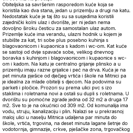
Obiteljska sa savršenim rasporedom kuće koja se
koristila kao dva stana, jedan u prizemlju a drugi na katu.
Nedostatak kuće je taj što su sa susjedima koristili
zajednički kolni ulaz i dvorište, jer ni jedan nema
dovoljno široku česticu za samostalan ulaz autom.
Prizemlje kuće ima verandu, ulazni hodnik u kojem je
stubište za kat, tri sobe plus posebno kuhinja s
blagovaonicom i kupaonica s kadom i wc-om. Kat kuće
se sastoji od dvije spavaće sobe, velikog dnevnog
boravka s kuhinjom i blagovaonicom i kupaonice s wc-
om i kadom. Na katu je centralno grijanje plinsko a u
prizemlju imaju razne grijalice i peć na drva. Kuća je na
pet minuta pješice od dječjeg vrtića i škole na Mitnici pa
je idealna za mlade obitelji s djecom. Na podovima su
parketi i pločice. Prozori su prema ulici pvc s izo
staklima i roletnama novi a ostali su dupli s roletnama. U
dvorištu su pomoćne zgrade jedna od 32 m2 a druga 17
m2. Sve to je na okućnici od 309 m2. Od komunalija ima
vodu, struju, kanalizaciju i plin. Nalazi se u prekrasnoj
maloj ulici u naselju Mitnica udaljena par minuta do
škole, vrtića, trgovina, na deset minuta lagane šetnje do
vodotornja, gimnazije, crkve, pješačke zona, trgovačkog