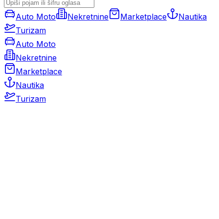
Auto Moto
Nekretnine
Marketplace
Nautika
Turizam
Auto Moto
Nekretnine
Marketplace
Nautika
Turizam
Auto Moto
Rabljeni automobili
Novi automobili
Motocikli / motori
Gospodarska vozila
Rezervni dijelovi i oprema
Kamperi i kamp prikolice