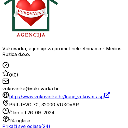
Vukovarka, agencija za promet nekretninama - Medios
Ružica d.o.o.
0
(
0
)
vukovarka@vukovarka.hr
http://www.vukovarka.hr/kuce_vukovar.asp
PRILJEVO 70, 32000 VUKOVAR
Član od
26. 09. 2024.
24
oglasa
Prikaži sve oglase
(
24
)