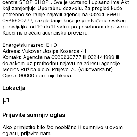
centra STOP SHOP... Sve je ucrtano i upisano ima Akt
koji zamjenjuje Uporabnu dozvolu. Za pregled kuće
potrebno se ranije najaviti agenciji na 032441999 ili
0989830777, razgledanje kuće je predviđeno svakog
ponedjeljka od 10 do 11 sati ili po posebnom dogovoru.
Kupci ne plaćaju agencijsku proviziju.
Energetski razred: E i D
Adresa: Vukovar Josipa Kozarca 41
Kontakt: Agencija na 0989830777 ili 032441999 ili
dolaskom uz prethodnu najavu na adresu agencije
Medios Ružica d.o.o. Priljevo 70 (vukovarka.hr)
Cijena: 90000 eura nije fiksna.
Lokacija
Prijavite sumnjiv oglas
Ako primijetite bilo što neobično ili sumnjivo u ovom
oglasu, prijavite nam.