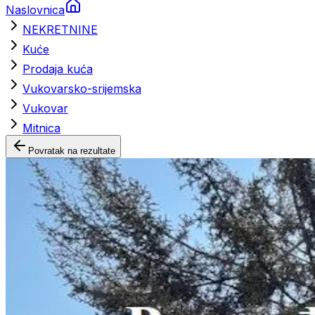
Naslovnica
NEKRETNINE
Kuće
Prodaja kuća
Vukovarsko-srijemska
Vukovar
Mitnica
Povratak na rezultate