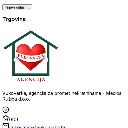
Prijavi oglas →
Trgovina
Vukovarka, agencija za promet nekretninama - Medios
Ružica d.o.o.
0
(
0
)
vukovarka@vukovarka.hr