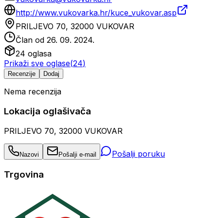
http://www.vukovarka.hr/kuce_vukovar.asp
PRILJEVO 70, 32000 VUKOVAR
Član od
26. 09. 2024.
24
oglasa
Prikaži sve oglase
(
24
)
Recenzije
Dodaj
Nema recenzija
Lokacija oglašivača
PRILJEVO 70, 32000 VUKOVAR
Pošalji poruku
Nazovi
Pošalji e-mail
Trgovina