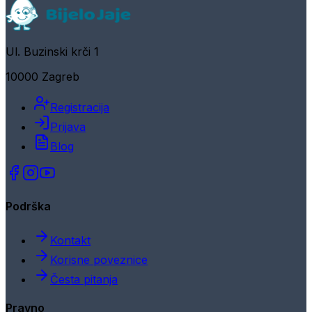
Ul. Buzinski krči 1
10000 Zagreb
Registracija
Prijava
Blog
Podrška
Kontakt
Korisne poveznice
Česta pitanja
Pravno