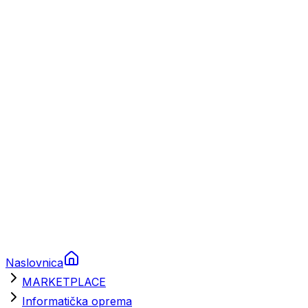
Plovila
Charter
Prikolice za plovila
Brodski rezervni dijelovi
Nautička oprema
Brodski motori
Turizam
Apartmani
Sobe
Kuće za odmor
Aranžmani
Naslovnica
MARKETPLACE
Informatička oprema