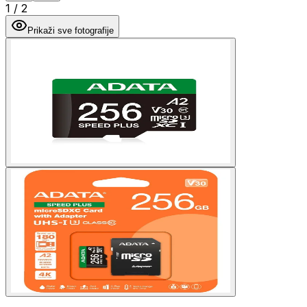
1
/
2
Prikaži sve fotografije