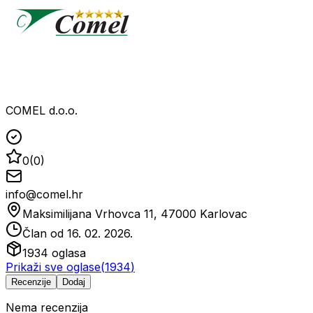
COMEL d.o.o.
0
(
0
)
info@comel.hr
Maksimilijana Vrhovca 11, 47000 Karlovac
Član od
16. 02. 2026.
1934
oglasa
Prikaži sve oglase
(
1934
)
Recenzije
Dodaj
Nema recenzija