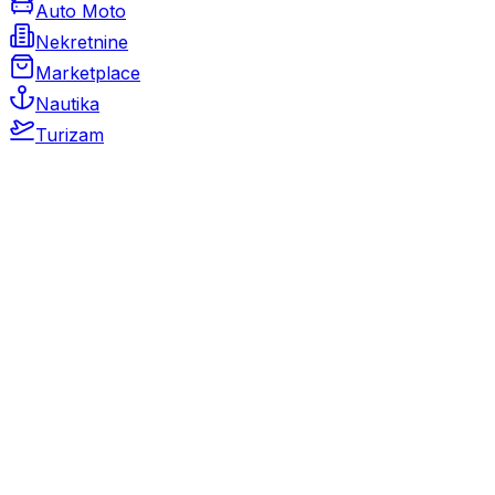
Auto Moto
Nekretnine
Marketplace
Nautika
Turizam
Auto Moto
Rabljeni automobili
Novi automobili
Motocikli / motori
Gospodarska vozila
Rezervni dijelovi i oprema
Kamperi i kamp prikolice
Oldtimeri
Karambolirani automobili