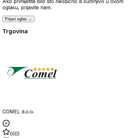
Ako primijetite bilo što neobično ili sumnjivo u ovom
oglasu, prijavite nam.
Prijavi oglas →
Trgovina
COMEL d.o.o.
0
(
0
)