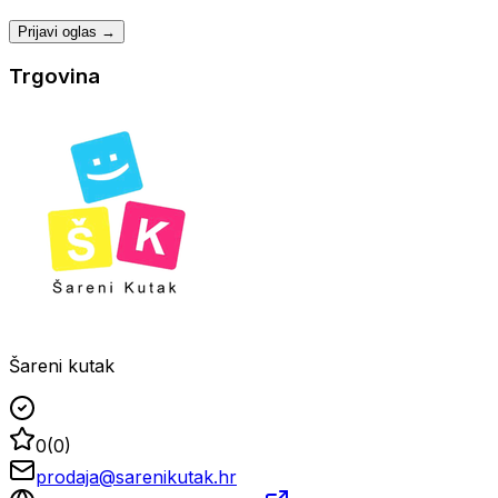
Prijavi oglas →
Trgovina
Šareni kutak
0
(
0
)
prodaja@sarenikutak.hr