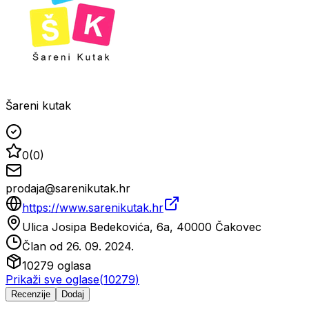
Šareni kutak
0
(
0
)
prodaja@sarenikutak.hr
https://www.sarenikutak.hr
Ulica Josipa Bedekovića, 6a, 40000 Čakovec
Član od
26. 09. 2024.
10279
oglasa
Prikaži sve oglase
(
10279
)
Recenzije
Dodaj