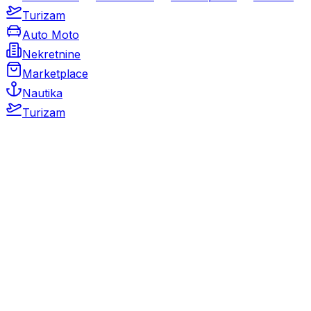
Turizam
Auto Moto
Nekretnine
Marketplace
Nautika
Turizam
Auto Moto
Rabljeni automobili
Novi automobili
Motocikli / motori
Gospodarska vozila
Rezervni dijelovi i oprema
Kamperi i kamp prikolice
Oldtimeri