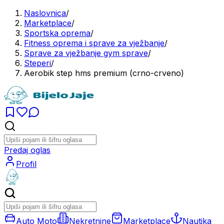
Naslovnica
/
Marketplace
/
Sportska oprema
/
Fitness oprema i sprave za vježbanje
/
Sprave za vježbanje gym sprave
/
Steperi
/
Aerobik step hms premium (crno-crveno)
Predaj oglas
Profil
Auto Moto
Nekretnine
Marketplace
Nautika