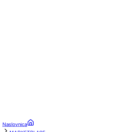
Nautika
Plovila
Charter
Prikolice za plovila
Brodski rezervni dijelovi
Nautička oprema
Brodski motori
Turizam
Apartmani
Sobe
Kuće za odmor
Aranžmani
Naslovnica