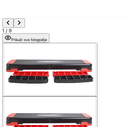
1
/
9
Prikaži sve fotografije