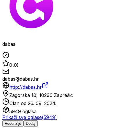
dabas
0
(
0
)
dabas@dabas.hr
http://dabas.hr
Zagorska 10, 10290 Zaprešić
Član od
26. 09. 2024.
5949
oglasa
Prikaži sve oglase
(
5949
)
Recenzije
Dodaj