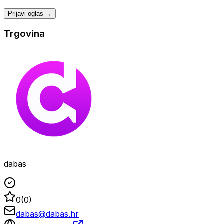
Prijavi oglas →
Trgovina
dabas
0
(
0
)
dabas@dabas.hr