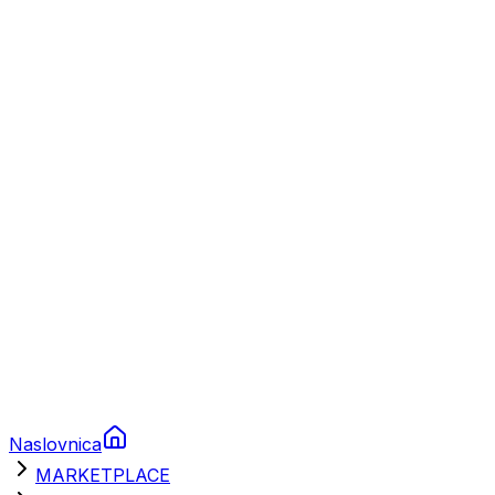
Plovila
Charter
Prikolice za plovila
Brodski rezervni dijelovi
Nautička oprema
Brodski motori
Turizam
Apartmani
Sobe
Kuće za odmor
Aranžmani
Naslovnica
MARKETPLACE