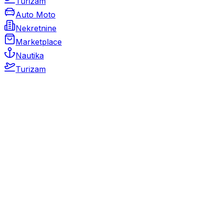
Turizam
Auto Moto
Nekretnine
Marketplace
Nautika
Turizam
Auto Moto
Rabljeni automobili
Novi automobili
Motocikli / motori
Gospodarska vozila
Rezervni dijelovi i oprema
Kamperi i kamp prikolice
Oldtimeri
Karambolirani automobili