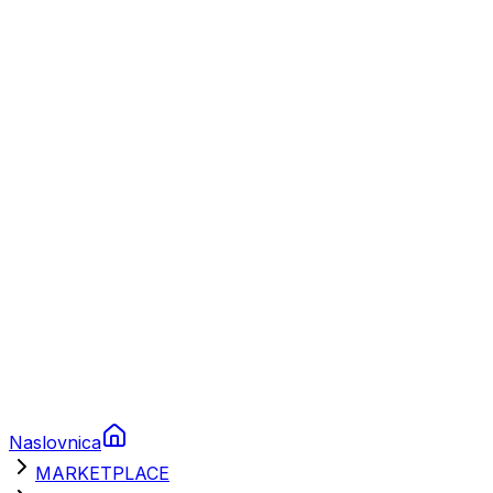
Plovila
Charter
Prikolice za plovila
Brodski rezervni dijelovi
Nautička oprema
Brodski motori
Turizam
Apartmani
Sobe
Kuće za odmor
Aranžmani
Naslovnica
MARKETPLACE