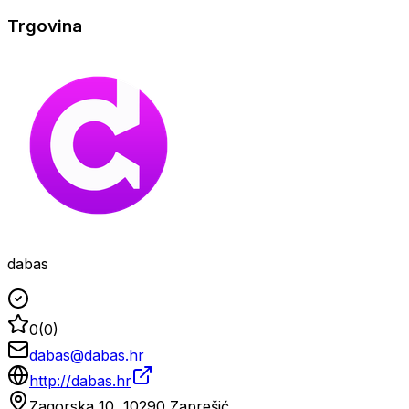
Trgovina
dabas
0
(
0
)
dabas@dabas.hr
http://dabas.hr
Zagorska 10, 10290 Zaprešić