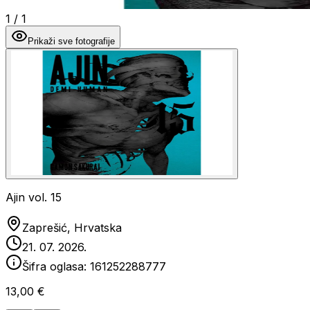
1
/
1
Prikaži sve fotografije
Ajin vol. 15
Zaprešić, Hrvatska
21. 07. 2026.
Šifra oglasa:
161252288777
13,00 €