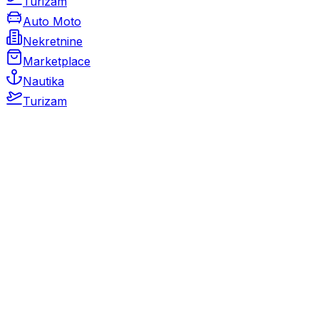
Turizam
Auto Moto
Nekretnine
Marketplace
Nautika
Turizam
Auto Moto
Rabljeni automobili
Novi automobili
Motocikli / motori
Gospodarska vozila
Rezervni dijelovi i oprema
Kamperi i kamp prikolice
Oldtimeri
Karambolirani automobili