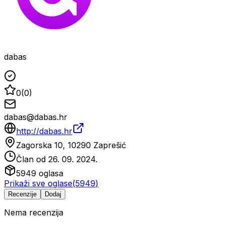
dabas
0
(
0
)
dabas@dabas.hr
http://dabas.hr
Zagorska 10, 10290 Zaprešić
Član od
26. 09. 2024.
5949
oglasa
Prikaži sve oglase
(
5949
)
Recenzije
Dodaj
Nema recenzija