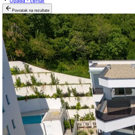
Opatija - centar
Povratak na rezultate