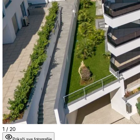
1
/
20
Prikaži sve fotografije