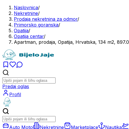
Naslovnica
/
Nekretnine
/
Prodaja nekretnina za odmor
/
Primorsko goranska
/
Opatija
/
Opatija centar
/
Apartman, prodaja, Opatija, Hrvatska, 134 m2, 897
Predaj oglas
Profil
Auto Moto
Nekretnine
Marketplace
Nautika