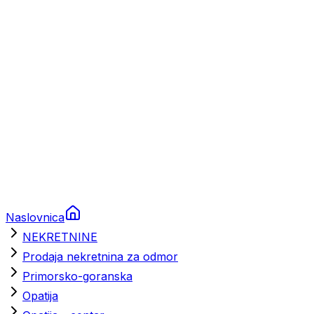
Brodski rezervni dijelovi
Nautička oprema
Brodski motori
Turizam
Apartmani
Sobe
Kuće za odmor
Aranžmani
Naslovnica
NEKRETNINE
Prodaja nekretnina za odmor
Primorsko-goranska
Opatija