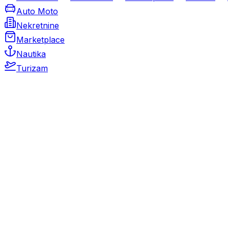
Auto Moto
Nekretnine
Marketplace
Nautika
Turizam
Auto Moto
Rabljeni automobili
Novi automobili
Motocikli / motori
Gospodarska vozila
Rezervni dijelovi i oprema
Kamperi i kamp prikolice
Oldtimeri
Karambolirani automobili