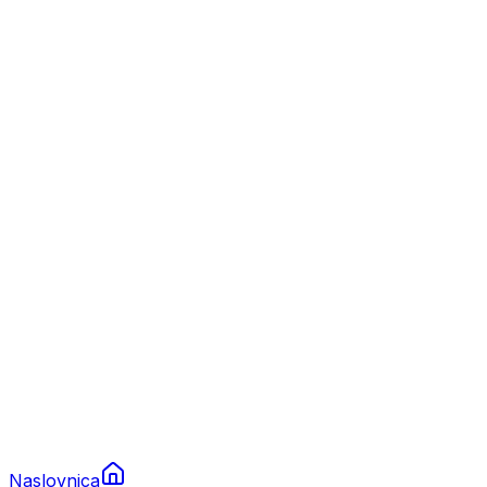
Nautika
Plovila
Charter
Prikolice za plovila
Brodski rezervni dijelovi
Nautička oprema
Brodski motori
Turizam
Apartmani
Sobe
Kuće za odmor
Aranžmani
Naslovnica