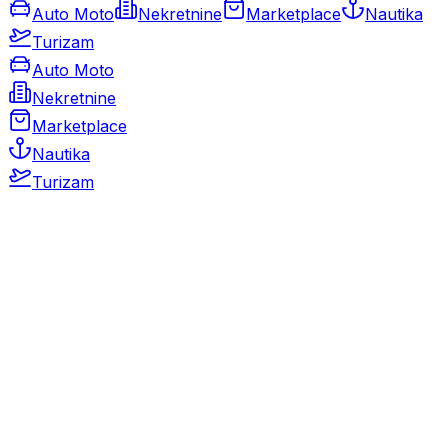
Auto Moto
Nekretnine
Marketplace
Nautika
Turizam
Auto Moto
Nekretnine
Marketplace
Nautika
Turizam
Auto Moto
Rabljeni automobili
Novi automobili
Motocikli / motori
Gospodarska vozila
Rezervni dijelovi i oprema
Kamperi i kamp prikolice