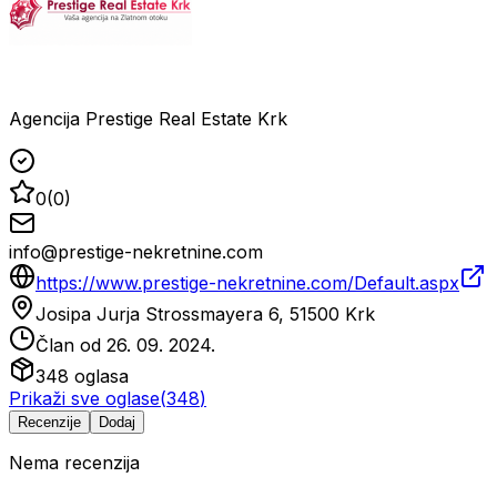
Agencija Prestige Real Estate Krk
0
(
0
)
info@prestige-nekretnine.com
https://www.prestige-nekretnine.com/Default.aspx
Josipa Jurja Strossmayera 6, 51500 Krk
Član od
26. 09. 2024.
348
oglasa
Prikaži sve oglase
(
348
)
Recenzije
Dodaj
Nema recenzija