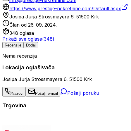
info@prestige-nekretnine.com
https://www.prestige-nekretnine.com/Default.aspx
Josipa Jurja Strossmayera 6, 51500 Krk
Član od
26. 09. 2024.
348
oglasa
Prikaži sve oglase
(
348
)
Recenzije
Dodaj
Nema recenzija
Lokacija oglašivača
Josipa Jurja Strossmayera 6, 51500 Krk
Pošalji poruku
Nazovi
Pošalji e-mail
Trgovina