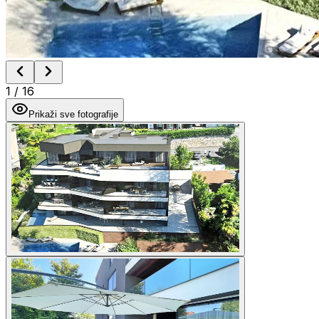
1
/
16
Prikaži sve fotografije