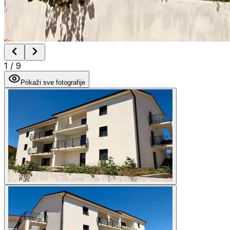
1
/
9
Prikaži sve fotografije