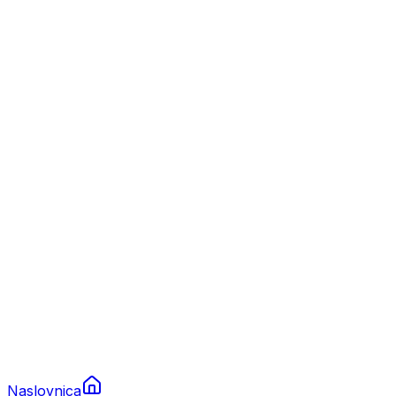
Nautika
Plovila
Charter
Prikolice za plovila
Brodski rezervni dijelovi
Nautička oprema
Brodski motori
Turizam
Apartmani
Sobe
Kuće za odmor
Aranžmani
Naslovnica