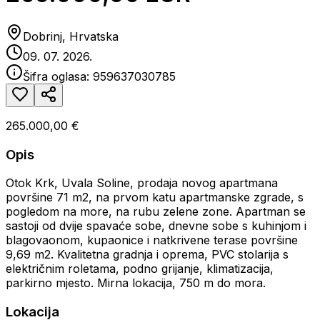
Dobrinj, Hrvatska
09. 07. 2026.
Šifra oglasa:
959637030785
265.000,00 €
Opis
Otok Krk, Uvala Soline, prodaja novog apartmana
površine 71 m2, na prvom katu apartmanske zgrade, s
pogledom na more, na rubu zelene zone. Apartman se
sastoji od dvije spavaće sobe, dnevne sobe s kuhinjom i
blagovaonom, kupaonice i natkrivene terase površine
9,69 m2. Kvalitetna gradnja i oprema, PVC stolarija s
električnim roletama, podno grijanje, klimatizacija,
parkirno mjesto. Mirna lokacija, 750 m do mora.
Lokacija