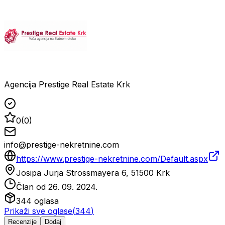
Agencija Prestige Real Estate Krk
0
(
0
)
info@prestige-nekretnine.com
https://www.prestige-nekretnine.com/Default.aspx
Josipa Jurja Strossmayera 6, 51500 Krk
Član od
26. 09. 2024.
344
oglasa
Prikaži sve oglase
(
344
)
Recenzije
Dodaj