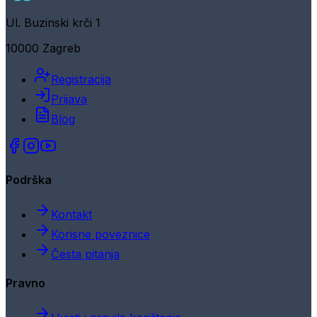
Ul. Buzinski krči 1
10000 Zagreb
Registracija
Prijava
Blog
Podrška
Kontakt
Korisne poveznice
Česta pitanja
Pravno