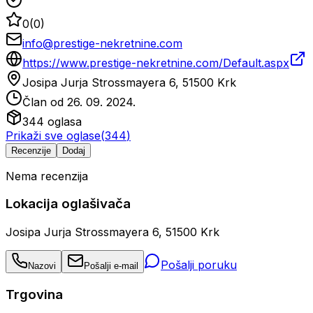
0
(
0
)
info@prestige-nekretnine.com
https://www.prestige-nekretnine.com/Default.aspx
Josipa Jurja Strossmayera 6, 51500 Krk
Član od
26. 09. 2024.
344
oglasa
Prikaži sve oglase
(
344
)
Recenzije
Dodaj
Nema recenzija
Lokacija oglašivača
Josipa Jurja Strossmayera 6, 51500 Krk
Pošalji poruku
Nazovi
Pošalji e-mail
Trgovina