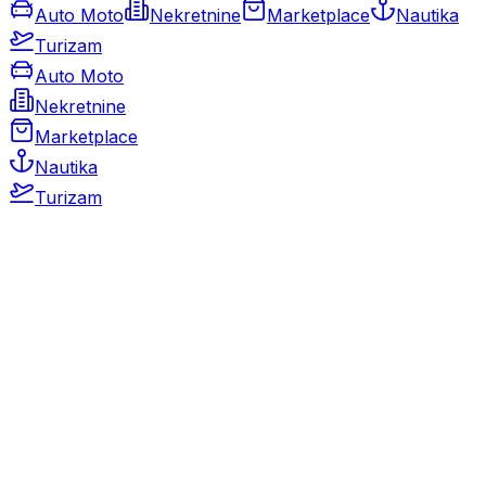
Auto Moto
Nekretnine
Marketplace
Nautika
Turizam
Auto Moto
Nekretnine
Marketplace
Nautika
Turizam
Auto Moto
Rabljeni automobili
Novi automobili
Motocikli / motori
Gospodarska vozila
Rezervni dijelovi i oprema
Kamperi i kamp prikolice