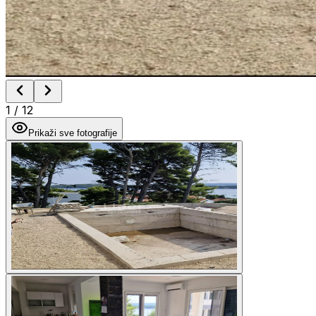
1
/
12
Prikaži sve fotografije