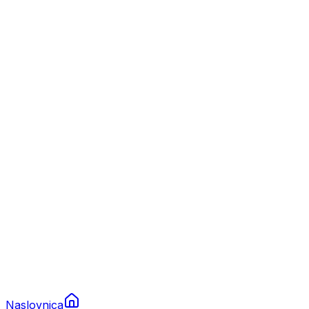
Nautika
Plovila
Charter
Prikolice za plovila
Brodski rezervni dijelovi
Nautička oprema
Brodski motori
Turizam
Apartmani
Sobe
Kuće za odmor
Aranžmani
Naslovnica