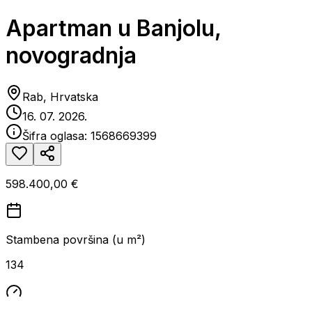
Apartman u Banjolu,
novogradnja
Rab, Hrvatska
16. 07. 2026.
Šifra oglasa:
1568669399
598.400,00 €
Stambena površina (u m²)
134