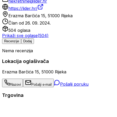
nekretnine@lider.hr
https://lider.hr/
Erazma Barčića 15, 51000 Rijeka
Član od
26. 09. 2024.
504
oglasa
Prikaži sve oglase
(
504
)
Recenzije
Dodaj
Nema recenzija
Lokacija oglašivača
Erazma Barčića 15, 51000 Rijeka
Pošalji poruku
Nazovi
Pošalji e-mail
Trgovina