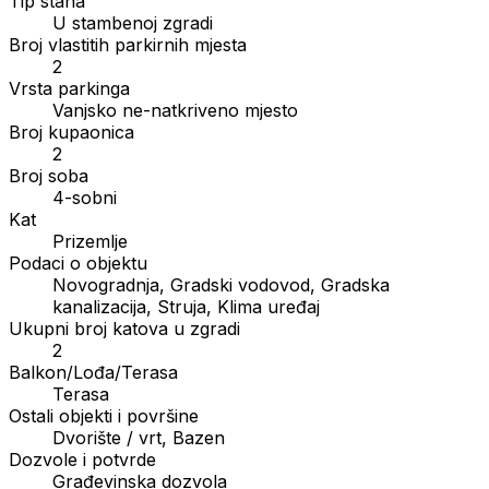
Tip stana
U stambenoj zgradi
Broj vlastitih parkirnih mjesta
2
Vrsta parkinga
Vanjsko ne-natkriveno mjesto
Broj kupaonica
2
Broj soba
4-sobni
Kat
Prizemlje
Podaci o objektu
Novogradnja, Gradski vodovod, Gradska
kanalizacija, Struja, Klima uređaj
Ukupni broj katova u zgradi
2
Balkon/Lođa/Terasa
Terasa
Ostali objekti i površine
Dvorište / vrt, Bazen
Dozvole i potvrde
Građevinska dozvola