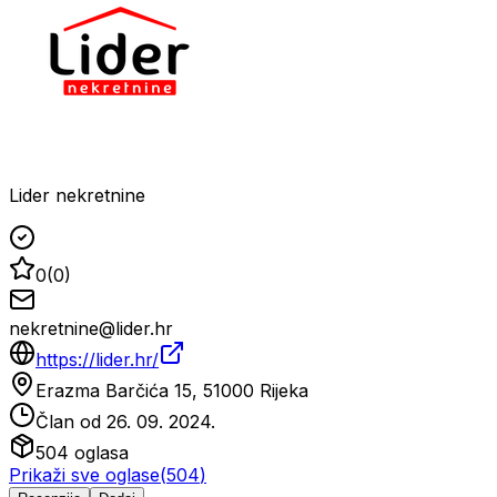
Lider nekretnine
0
(
0
)
nekretnine@lider.hr
https://lider.hr/
Erazma Barčića 15, 51000 Rijeka
Član od
26. 09. 2024.
504
oglasa
Prikaži sve oglase
(
504
)