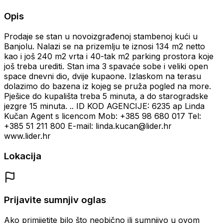
Opis
Prodaje se stan u novoizgrađenoj stambenoj kući u
Banjolu. Nalazi se na prizemlju te iznosi 134 m2 netto
kao i još 240 m2 vrta i 40-tak m2 parking prostora koje
još treba urediti. Stan ima 3 spavaće sobe i veliki open
space dnevni dio, dvije kupaone. Izlaskom na terasu
dolazimo do bazena iz kojeg se pruža pogled na more.
Pješice do kupališta treba 5 minuta, a do starogradske
jezgre 15 minuta. .. ID KOD AGENCIJE: 6235 ap Linda
Kučan Agent s licencom Mob: +385 98 680 017 Tel:
+385 51 211 800 E-mail: linda.kucan@lider.hr
www.lider.hr
Lokacija
Prijavite sumnjiv oglas
Ako primijetite bilo što neobično ili sumnjivo u ovom