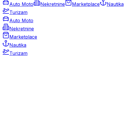
Auto Moto
Nekretnine
Marketplace
Nautika
Turizam
Auto Moto
Nekretnine
Marketplace
Nautika
Turizam
Auto Moto
Rabljeni automobili
Novi automobili
Motocikli / motori
Gospodarska vozila
Rezervni dijelovi i oprema
Kamperi i kamp prikolice