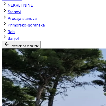
NEKRETNINE
Stanovi
Prodaja stanova
Primorsko-goranska
Rab
Banjol
Povratak na rezultate