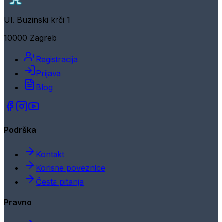
Ul. Buzinski krči 1
10000 Zagreb
Registracija
Prijava
Blog
Podrška
Kontakt
Korisne poveznice
Česta pitanja
Pravno