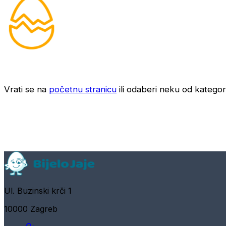
Vrati se na
početnu stranicu
ili odaberi neku od kategori
Ul. Buzinski krči 1
10000 Zagreb