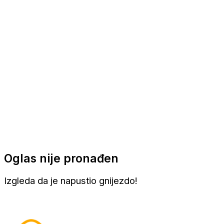
Apartmani
Sobe
Kuće za odmor
Aranžmani
Oglas nije pronađen
Izgleda da je napustio gnijezdo!