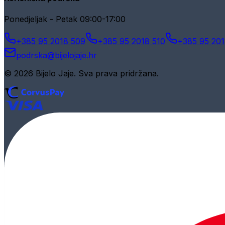
Ponedjeljak - Petak 09:00-17:00
+385 95 2018 509
+385 95 2018 510
+385 95 201
podrska@bijelojaje.hr
© 2026 Bijelo Jaje. Sva prava pridržana.