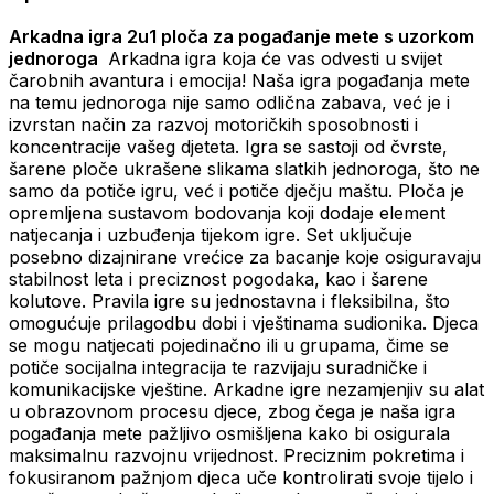
Arkadna igra 2u1 ploča za pogađanje mete s uzorkom
jednoroga
Arkadna igra koja će vas odvesti u svijet
čarobnih avantura i emocija! Naša igra pogađanja mete
na temu jednoroga nije samo odlična zabava, već je i
izvrstan način za razvoj motoričkih sposobnosti i
koncentracije vašeg djeteta. Igra se sastoji od čvrste,
šarene ploče ukrašene slikama slatkih jednoroga, što ne
samo da potiče igru, već i potiče dječju maštu. Ploča je
opremljena sustavom bodovanja koji dodaje element
natjecanja i uzbuđenja tijekom igre. Set uključuje
posebno dizajnirane vrećice za bacanje koje osiguravaju
stabilnost leta i preciznost pogodaka, kao i šarene
kolutove. Pravila igre su jednostavna i fleksibilna, što
omogućuje prilagodbu dobi i vještinama sudionika. Djeca
se mogu natjecati pojedinačno ili u grupama, čime se
potiče socijalna integracija te razvijaju suradničke i
komunikacijske vještine. Arkadne igre nezamjenjiv su alat
u obrazovnom procesu djece, zbog čega je naša igra
pogađanja mete pažljivo osmišljena kako bi osigurala
maksimalnu razvojnu vrijednost. Preciznim pokretima i
fokusiranom pažnjom djeca uče kontrolirati svoje tijelo i