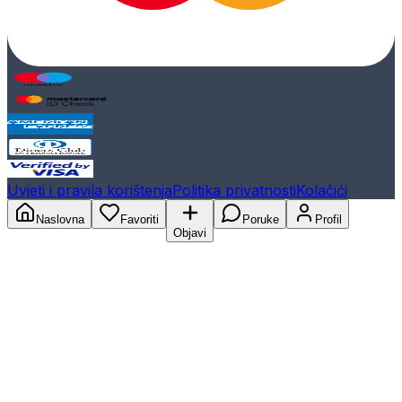
Uvjeti i pravila korištenja
Politika privatnosti
Kolačići
Naslovna
Favoriti
Poruke
Profil
Objavi