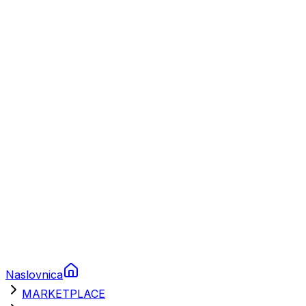
Plovila
Charter
Prikolice za plovila
Brodski rezervni dijelovi
Nautička oprema
Brodski motori
Turizam
Apartmani
Sobe
Kuće za odmor
Aranžmani
Naslovnica
MARKETPLACE