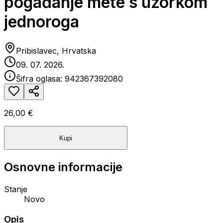
pogađanje mete s uzorkom
jednoroga
Pribislavec, Hrvatska
09. 07. 2026.
Šifra oglasa:
942367392080
26,00 €
Kupi
Osnovne informacije
Stanje
Novo
Opis