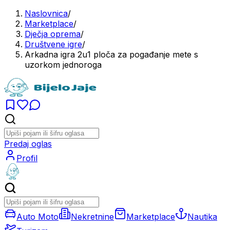
Naslovnica
/
Marketplace
/
Dječja oprema
/
Društvene igre
/
Arkadna igra 2u1 ploča za pogađanje mete s
uzorkom jednoroga
Predaj oglas
Profil
Auto Moto
Nekretnine
Marketplace
Nautika