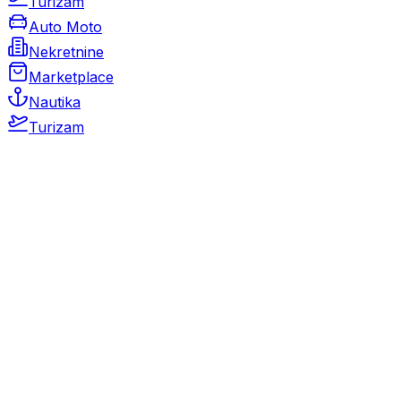
Turizam
Auto Moto
Nekretnine
Marketplace
Nautika
Turizam
Auto Moto
Rabljeni automobili
Novi automobili
Motocikli / motori
Gospodarska vozila
Rezervni dijelovi i oprema
Kamperi i kamp prikolice
Oldtimeri
Karambolirani automobili