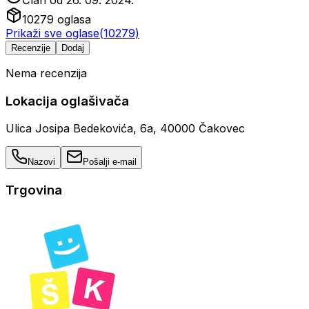
10279
oglasa
Prikaži sve oglase
(
10279
)
Recenzije
Dodaj
Nema recenzija
Lokacija oglašivača
Ulica Josipa Bedekovića, 6a, 40000 Čakovec
Nazovi
Pošalji e-mail
Trgovina