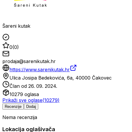
Šareni kutak
0
(
0
)
prodaja@sarenikutak.hr
https://www.sarenikutak.hr
Ulica Josipa Bedekovića, 6a, 40000 Čakovec
Član od
26. 09. 2024.
10279
oglasa
Prikaži sve oglase
(
10279
)
Recenzije
Dodaj
Nema recenzija
Lokacija oglašivača