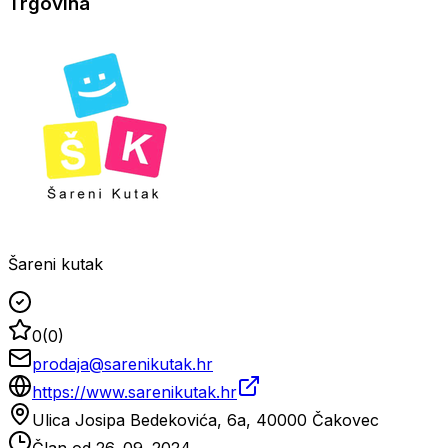
Trgovina
Šareni kutak
0
(
0
)
prodaja@sarenikutak.hr
https://www.sarenikutak.hr
Ulica Josipa Bedekovića, 6a, 40000 Čakovec
Član od
26. 09. 2024.