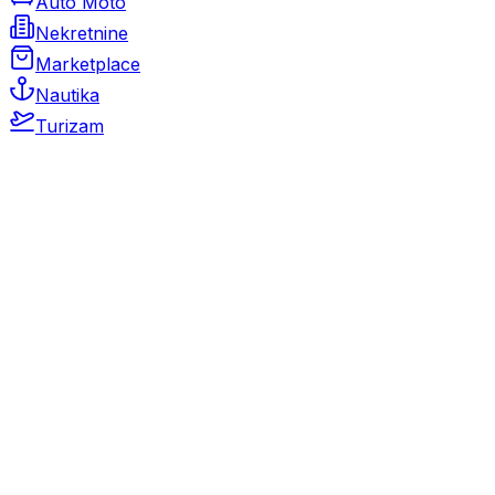
Auto Moto
Nekretnine
Marketplace
Nautika
Turizam
Auto Moto
Rabljeni automobili
Novi automobili
Motocikli / motori
Gospodarska vozila
Rezervni dijelovi i oprema
Kamperi i kamp prikolice
Oldtimeri
Karambolirani automobili