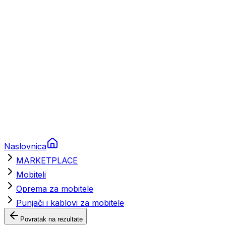
Brodski rezervni dijelovi
Nautička oprema
Brodski motori
Turizam
Apartmani
Sobe
Kuće za odmor
Aranžmani
Naslovnica
MARKETPLACE
Mobiteli
Oprema za mobitele
Punjači i kablovi za mobitele
Povratak na rezultate