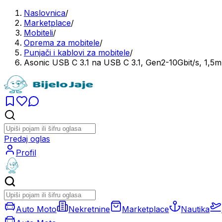
Naslovnica
/
Marketplace
/
Mobiteli
/
Oprema za mobitele
/
Punjači i kablovi za mobitele
/
Asonic USB C 3.1 na USB C 3.1, Gen2-10Gbit/s, 1,5m
Predaj oglas
Profil
Auto Moto
Nekretnine
Marketplace
Nautika