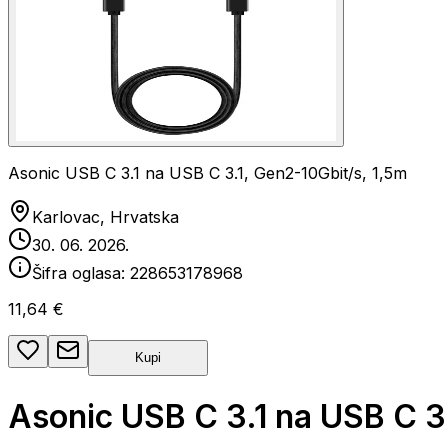
Asonic USB C 3.1 na USB C 3.1, Gen2-10Gbit/s, 1,5m
Karlovac, Hrvatska
30. 06. 2026.
Šifra oglasa:
228653178968
11,64 €
Kupi
Asonic USB C 3.1 na USB C 3