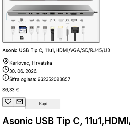
Asonic USB Tip C, 11u1,HDMI/VGA/SD/RJ45/U3
Karlovac, Hrvatska
30. 06. 2026.
Šifra oglasa:
932352083857
86,33 €
Kupi
Asonic USB Tip C, 11u1,HD