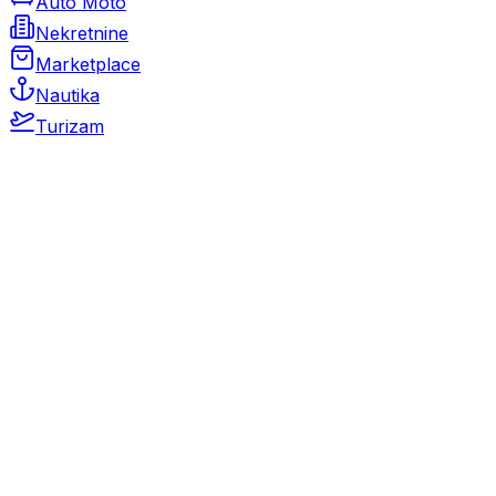
Auto Moto
Nekretnine
Marketplace
Nautika
Turizam
Auto Moto
Rabljeni automobili
Novi automobili
Motocikli / motori
Gospodarska vozila
Rezervni dijelovi i oprema
Kamperi i kamp prikolice
Oldtimeri
Karambolirani automobili