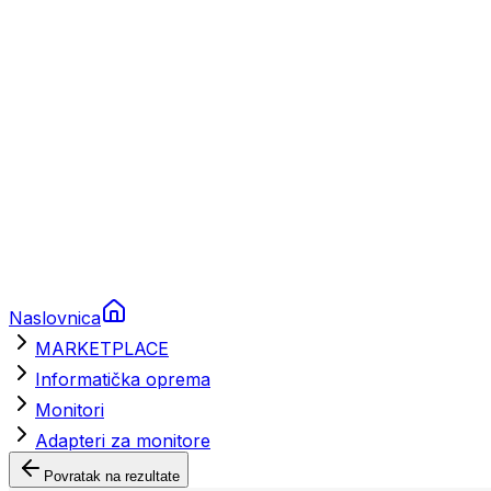
Brodski rezervni dijelovi
Nautička oprema
Brodski motori
Turizam
Apartmani
Sobe
Kuće za odmor
Aranžmani
Naslovnica
MARKETPLACE
Informatička oprema
Monitori
Adapteri za monitore
Povratak na rezultate