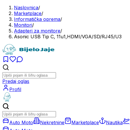
Naslovnica
/
Marketplace
/
Informatička oprema
/
Monitori
/
Adapteri za monitore
/
Asonic USB Tip C, 11u1,HDMI/VGA/SD/RJ45/U3
Predaj oglas
Profil
Auto Moto
Nekretnine
Marketplace
Nautika